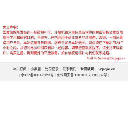
免责声明：
吾爱破解所发布的一切破解补丁、注册机和注册信息及软件的解密分析文章仅限
用于学习和研究目的；不得将上述内容用于商业或者非法用途，否则，一切后果
请用户自负。本站信息来自网络，版权争议与本站无关。您必须在下载后的24个
小时之内，从您的电脑中彻底删除上述内容。如果您喜欢该程序，请支持正版软
件，购买注册，得到更好的正版服务。如有侵权请邮件与我们联系处理。
Mail To:Service@52pojie.cn
RSS订阅
|
小黑屋
|
处罚记录
|
联系我们
|
吾爱破解 - 52pojie.cn
(
京ICP备16042023号 | 京公网安备 11010502030087号
)