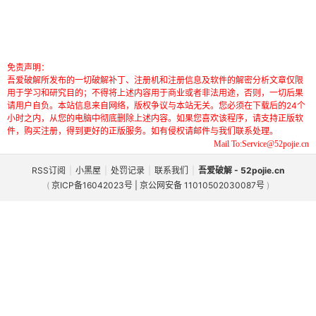
免责声明：
吾爱破解所发布的一切破解补丁、注册机和注册信息及软件的解密分析文章仅限
用于学习和研究目的；不得将上述内容用于商业或者非法用途，否则，一切后果
请用户自负。本站信息来自网络，版权争议与本站无关。您必须在下载后的24个
小时之内，从您的电脑中彻底删除上述内容。如果您喜欢该程序，请支持正版软
件，购买注册，得到更好的正版服务。如有侵权请邮件与我们联系处理。
Mail To:Service@52pojie.cn
RSS订阅
|
小黑屋
|
处罚记录
|
联系我们
|
吾爱破解 - 52pojie.cn
(
京ICP备16042023号 | 京公网安备 11010502030087号
)