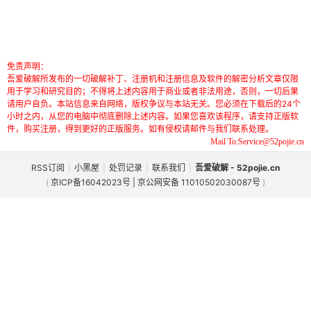
免责声明：
吾爱破解所发布的一切破解补丁、注册机和注册信息及软件的解密分析文章仅限
用于学习和研究目的；不得将上述内容用于商业或者非法用途，否则，一切后果
请用户自负。本站信息来自网络，版权争议与本站无关。您必须在下载后的24个
小时之内，从您的电脑中彻底删除上述内容。如果您喜欢该程序，请支持正版软
件，购买注册，得到更好的正版服务。如有侵权请邮件与我们联系处理。
Mail To:Service@52pojie.cn
RSS订阅
|
小黑屋
|
处罚记录
|
联系我们
|
吾爱破解 - 52pojie.cn
(
京ICP备16042023号 | 京公网安备 11010502030087号
)