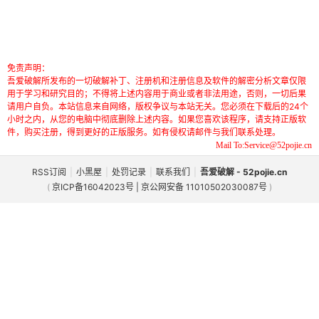
免责声明：
吾爱破解所发布的一切破解补丁、注册机和注册信息及软件的解密分析文章仅限
用于学习和研究目的；不得将上述内容用于商业或者非法用途，否则，一切后果
请用户自负。本站信息来自网络，版权争议与本站无关。您必须在下载后的24个
小时之内，从您的电脑中彻底删除上述内容。如果您喜欢该程序，请支持正版软
件，购买注册，得到更好的正版服务。如有侵权请邮件与我们联系处理。
Mail To:Service@52pojie.cn
RSS订阅
|
小黑屋
|
处罚记录
|
联系我们
|
吾爱破解 - 52pojie.cn
(
京ICP备16042023号 | 京公网安备 11010502030087号
)