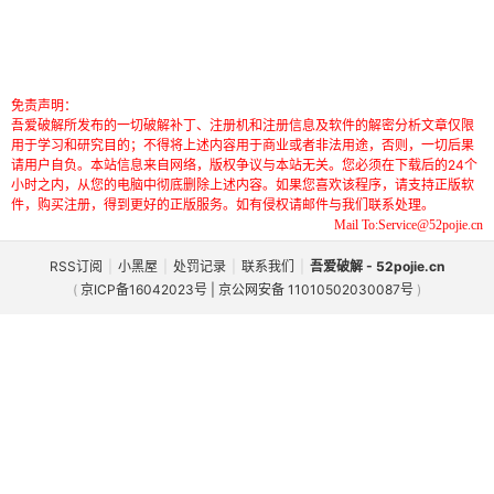
免责声明：
吾爱破解所发布的一切破解补丁、注册机和注册信息及软件的解密分析文章仅限
用于学习和研究目的；不得将上述内容用于商业或者非法用途，否则，一切后果
请用户自负。本站信息来自网络，版权争议与本站无关。您必须在下载后的24个
小时之内，从您的电脑中彻底删除上述内容。如果您喜欢该程序，请支持正版软
件，购买注册，得到更好的正版服务。如有侵权请邮件与我们联系处理。
Mail To:Service@52pojie.cn
RSS订阅
|
小黑屋
|
处罚记录
|
联系我们
|
吾爱破解 - 52pojie.cn
(
京ICP备16042023号 | 京公网安备 11010502030087号
)