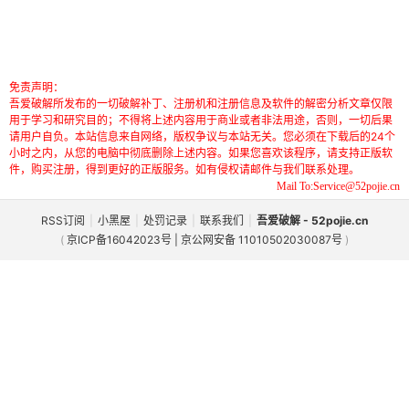
免责声明：
吾爱破解所发布的一切破解补丁、注册机和注册信息及软件的解密分析文章仅限
用于学习和研究目的；不得将上述内容用于商业或者非法用途，否则，一切后果
请用户自负。本站信息来自网络，版权争议与本站无关。您必须在下载后的24个
小时之内，从您的电脑中彻底删除上述内容。如果您喜欢该程序，请支持正版软
件，购买注册，得到更好的正版服务。如有侵权请邮件与我们联系处理。
Mail To:Service@52pojie.cn
RSS订阅
|
小黑屋
|
处罚记录
|
联系我们
|
吾爱破解 - 52pojie.cn
(
京ICP备16042023号 | 京公网安备 11010502030087号
)