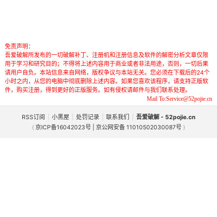
免责声明：
吾爱破解所发布的一切破解补丁、注册机和注册信息及软件的解密分析文章仅限
用于学习和研究目的；不得将上述内容用于商业或者非法用途，否则，一切后果
请用户自负。本站信息来自网络，版权争议与本站无关。您必须在下载后的24个
小时之内，从您的电脑中彻底删除上述内容。如果您喜欢该程序，请支持正版软
件，购买注册，得到更好的正版服务。如有侵权请邮件与我们联系处理。
Mail To:Service@52pojie.cn
RSS订阅
|
小黑屋
|
处罚记录
|
联系我们
|
吾爱破解 - 52pojie.cn
(
京ICP备16042023号 | 京公网安备 11010502030087号
)