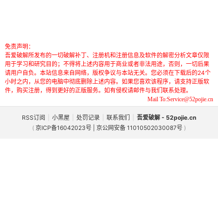
免责声明：
吾爱破解所发布的一切破解补丁、注册机和注册信息及软件的解密分析文章仅限
用于学习和研究目的；不得将上述内容用于商业或者非法用途，否则，一切后果
请用户自负。本站信息来自网络，版权争议与本站无关。您必须在下载后的24个
小时之内，从您的电脑中彻底删除上述内容。如果您喜欢该程序，请支持正版软
件，购买注册，得到更好的正版服务。如有侵权请邮件与我们联系处理。
Mail To:Service@52pojie.cn
RSS订阅
|
小黑屋
|
处罚记录
|
联系我们
|
吾爱破解 - 52pojie.cn
(
京ICP备16042023号 | 京公网安备 11010502030087号
)