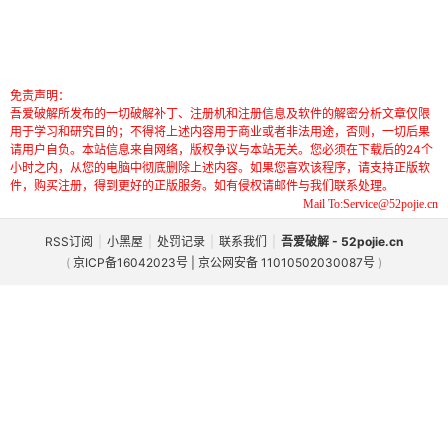
免责声明：
吾爱破解所发布的一切破解补丁、注册机和注册信息及软件的解密分析文章仅限
用于学习和研究目的；不得将上述内容用于商业或者非法用途，否则，一切后果
请用户自负。本站信息来自网络，版权争议与本站无关。您必须在下载后的24个
小时之内，从您的电脑中彻底删除上述内容。如果您喜欢该程序，请支持正版软
件，购买注册，得到更好的正版服务。如有侵权请邮件与我们联系处理。
Mail To:Service@52pojie.cn
RSS订阅
|
小黑屋
|
处罚记录
|
联系我们
|
吾爱破解 - 52pojie.cn
(
京ICP备16042023号 | 京公网安备 11010502030087号
)