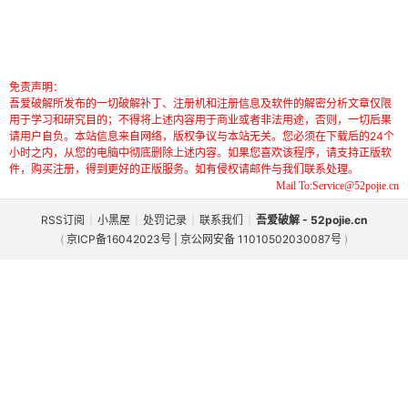
免责声明：
吾爱破解所发布的一切破解补丁、注册机和注册信息及软件的解密分析文章仅限
用于学习和研究目的；不得将上述内容用于商业或者非法用途，否则，一切后果
请用户自负。本站信息来自网络，版权争议与本站无关。您必须在下载后的24个
小时之内，从您的电脑中彻底删除上述内容。如果您喜欢该程序，请支持正版软
件，购买注册，得到更好的正版服务。如有侵权请邮件与我们联系处理。
Mail To:Service@52pojie.cn
RSS订阅
|
小黑屋
|
处罚记录
|
联系我们
|
吾爱破解 - 52pojie.cn
(
京ICP备16042023号 | 京公网安备 11010502030087号
)