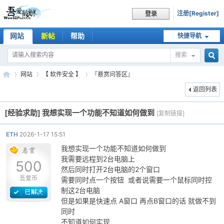
注册[Register]
登录
网站
新帖
帮助
快捷导航
搜索
搜
网站
【 软件安全 】
『悬赏问答区』
返回列表
[经验求助]
我想实现一个功能不知道如何做到
索
[复制链接]
吾
»
›
›
ETH
2026-1-17 15:51
我想实现一个功能不知道如何做到
我需要远程到2台电脑上
500
然后同时打开2台电脑的2个窗口
吾爱币
需要同时点一个按钮 或者说需要一个鼠标同时控
制这2台电脑
但是如果是快速点 A窗口 再点B窗口的话 就做不到
同时
爱
不知道如何实现