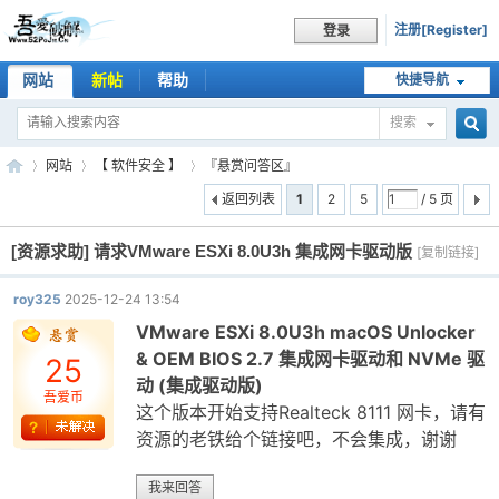
注册[Register]
登录
网站
新帖
帮助
快捷导航
搜索
搜
网站
【 软件安全 】
『悬赏问答区』
返回列表
1
2
5
/ 5 页
[资源求助]
请求VMware ESXi 8.0U3h 集成网卡驱动版
索
[复制链接]
吾
»
›
›
roy325
2025-12-24 13:54
VMware ESXi 8.0U3h macOS Unlocker
& OEM BIOS 2.7 集成网卡驱动和 NVMe 驱
25
动 (集成驱动版)
吾爱币
这个版本开始支持Realteck 8111 网卡，请有
资源的老铁给个链接吧，不会集成，谢谢
爱
我来回答