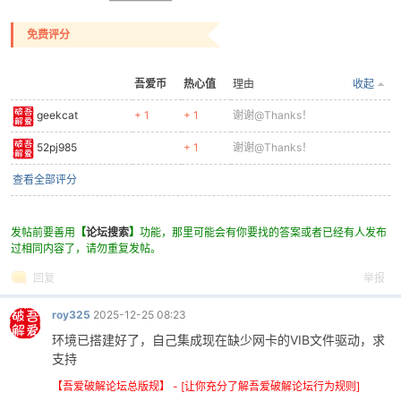
免费评分
吾爱币
热心值
理由
收起
geekcat
+ 1
+ 1
谢谢@Thanks！
52pj985
+ 1
谢谢@Thanks！
破
查看全部评分
发帖前要善用
【
论坛搜索
】
功能，那里可能会有你要找的答案或者已经有人发布
过相同内容了，请勿重复发帖。
回复
举报
roy325
2025-12-25 08:23
环境已搭建好了，自己集成现在缺少网卡的VIB文件驱动，求
解
支持
【吾爱破解论坛总版规】 - [让你充分了解吾爱破解论坛行为规则]