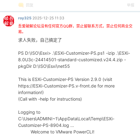
回复
举报
roy325
2025-12-25 11:33
吾爱破解论坛没有任何官方QQ群，禁止留联系方式，禁止任何商业交
易。
求人失败，自己搞定了
-
PS D:\ISO\Esxi> .\ESXi-Customizer-PS.ps1 -izip .\ESXi-
8.0U3c-24414501-standard-customized.v24.4.zip -
pkgDir D:\ISO\Esxi\net55
This is ESXi-Customizer-PS Version 2.9.0 (visit
https://ESXi-Customizer-PS.v-front.de for more
information!)
(Call with -help for instructions)
52
Logging to
C:\Users\ADMINI~1\AppData\Local\Temp\ESXi-
Customizer-PS-8904.log ...
Welcome to VMware PowerCLI!