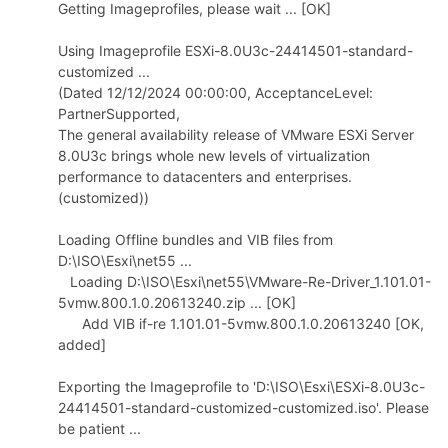
Getting Imageprofiles, please wait ... [OK]
cn
Using Imageprofile ESXi-8.0U3c-24414501-standard-
customized ...
(Dated 12/12/2024 00:00:00, AcceptanceLevel:
PartnerSupported,
The general availability release of VMware ESXi Server
8.0U3c brings whole new levels of virtualization
performance to datacenters and enterprises.
(customized))
Loading Offline bundles and VIB files from
D:\ISO\Esxi\net55 ...
Loading D:\ISO\Esxi\net55\VMware-Re-Driver_1.101.01-
5vmw.800.1.0.20613240.zip ... [OK]
Add VIB if-re 1.101.01-5vmw.800.1.0.20613240 [OK,
added]
Exporting the Imageprofile to 'D:\ISO\Esxi\ESXi-8.0U3c-
24414501-standard-customized-customized.iso'. Please
be patient ...