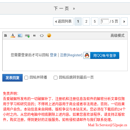
下一页 »
返回列表
1
2
5
/ 5 页
高级模式
您需要登录后才可以回帖
登录
|
注册[Register]
回帖并转播
回帖后跳转到最后一页
发表回复
免责声明：
吾爱破解所发布的一切破解补丁、注册机和注册信息及软件的解密分析文章仅限
用于学习和研究目的；不得将上述内容用于商业或者非法用途，否则，一切后果
请用户自负。本站信息来自网络，版权争议与本站无关。您必须在下载后的24个
小时之内，从您的电脑中彻底删除上述内容。如果您喜欢该程序，请支持正版软
件，购买注册，得到更好的正版服务。如有侵权请邮件与我们联系处理。
Mail To:Service@52pojie.cn