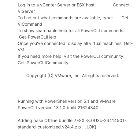
Log in to a vCenter Server or ESX host: Connect-
VIServer
To find out what commands are available, type: Get-
VICommand
po
To show searchable help for all PowerCLI commands:
Get-PowerCLIHelp
Once you've connected, display all virtual machines: Get-
VM
If you need more help, visit the PowerCLI community:
Get-PowerCLICommunity
Copyright (C) VMware, Inc. All rights reserved.
jie.
Running with PowerShell version 5.1 and VMware
PowerCLI version 13.1.0 build 21624340
Adding base Offline bundle .\ESXi-8.0U3c-24414501-
standard-customized.v24.4.zip ... [OK]