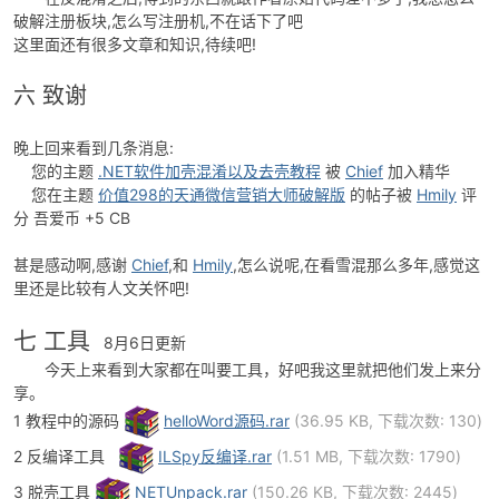
的代码,想变成成可以编译运行的版本,首先你必须具备以下能力
1 比如了解.NET语法,什么泛型编程 lamda表达式,什么linq 等等,都是
基础知识,如果你不懂,请回吧
2 了解IL语言和.NET Freamwork,以及计算机里面的编译原理
3 了解混淆器的原理,比如rename ,流程混淆,强命名等
4 了解基本的反混淆工具
先说这么多吧,晚了 ,后面找个dome做教程!
五 .NET怎么破解
8月5日更新
在反混淆之后,得到的东西就跟作者原始代码差不多了,我想怎么
破解注册板块,怎么写注册机,不在话下了吧
这里面还有很多文章和知识,待续吧!
六 致谢
晚上回来看到几条消息:
您的主题
.NET软件加壳混淆以及去壳教程
被
Chief
加入精华
您在主题
价值298的天通微信营销大师破解版
的帖子被
Hmily
评
分 吾爱币 +5 CB