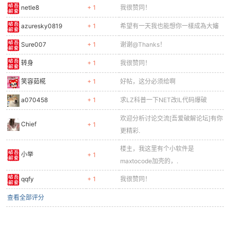
热心值
理由
收起
好帖！可惜我没有吾爱币了。感谢楼
610100
+ 1
主！
Forest_ming
+ 1
谢谢@Thanks！
login
+ 1
好贴怎么会没人顶呢，楼主说笑呢
学习了，希望大大能出些视频教程，
2714881801
+ 1
我看NET程序天书一样
netle8
+ 1
我很赞同！
azuresky0819
+ 1
希望有一天我也能想你一樣成為大嬸
Sure007
+ 1
谢谢@Thanks！
转身
+ 1
我很赞同！
笑容茹椛
+ 1
好帖，这分必须给啊
a070458
+ 1
求LZ科普一下NET改IL代码爆破
欢迎分析讨论交流[吾爱破解论坛]有你