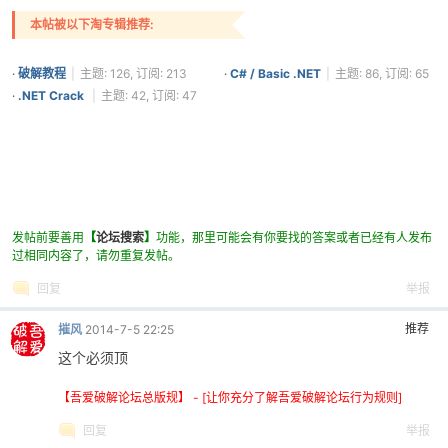
Chief
+ 1
更精彩.
楼主，我这里有个小软件是
小举
+ 1
maxtocode加壳的，.
qqfy
+ 1
我很赞同！
查看全部评分
本帖被以下淘专辑推荐:
·
破解教程
|
主题: 126, 订阅: 213
·
C# / Basic .NET
|
主题: 86, 订阅: 65
·
.NET Crack
|
主题: 42, 订阅: 47