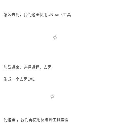
四 .EXE怎么去壳
我们使用反编译软件ILSpy查看exe源码，会发现是看不到的，为什
么，就是因为加壳了
怎么去呢，我们这里使用UNpack工具
加载进来，选择进程，去壳