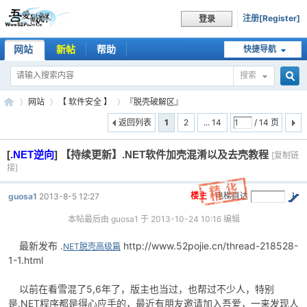
注册[Register]
登录
网站
新帖
帮助
快捷导航
搜索
搜
网站
【 软件安全 】
『脱壳破解区』
返回列表
1
2
... 14
/ 14 页
[
.NET逆向
]
【持续更新】.NET软件加壳混淆以及去壳教程
索
[复制链
吾
»
›
›
接]
楼主
电梯直达
guosa1
2013-8-5 12:27
本帖最后由 guosa1 于 2013-10-24 10:16 编辑
最新发布 .
http://www.52pojie.cn/thread-218528-
NET脱壳高级篇
1-1.html
以前在看雪混了5,6年了，版主也当过，也帮过不少人，特别
爱
是.NET程序都是得心应手的，最近有朋友邀请加入吾爱，一来发现人