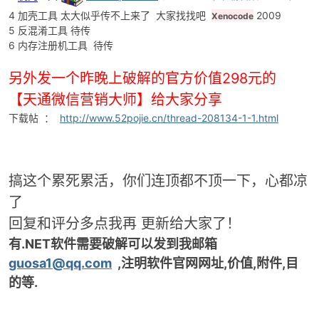
甚是感动啊,感谢
Chief
,和
Hmily
,怎么说呢,在看雪混那么多年,感觉这
里还是比较有人文关怀吧!
七 工具
8月6日更新
今天上来看到大家都在叫要工具，好吧我这里就把他们发上来分
享。
1 教程中的源码
helloWord源码.rar
(36.95 KB, 下载次数: 130)
2 反编译工具
ILSpy反编译.rar
(1.51 MB, 下载次数: 1790)
3
脱壳
工具
NETUnpack.rar
(150.26 KB, 下载次数: 2445)
4 加壳工具 太大似乎传不上来了 大家找找吧
2009
Xenocode
5 反混淆工具 待传
6 内存注册机工具 待传
另外发一个昨晚上破解的官方价值298元的
【天通微信营销大师】给大家分享
下载帖 ：
http://www.52pojie.cn/thread-208134-1-1.html