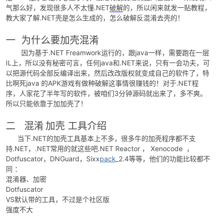
气那么好，发现很多人不太懂.NET
破解
的，所以闲来就发一贴教程，
教大家了解.NET壳是怎么生成的，怎么破解反混淆去壳的！
一 为什么要加壳混淆
因为基于.NET Freamwork运行的，跟java一样，需要跑在一层
IL上，所以没有秘密可言，任何java和.NET来说，只有一会功夫，可
以把源代码全部反编译出来，然后改改版权就变成自己的软件了，特
比啊死java 的APK游戏有做种破解这事情很赚钱的！对于.NET程
破
序，人家花了半年写的软件，被咱们3分钟源码就出来了，多不爽。
所以只能依靠于加加壳了！
二
混淆
加壳 工具介绍
当下.NET的加壳工具基本上不多，很多牛的加壳程序都不支
持.NET，.NET常用的就这些吧.NET Reactor ， Xenocode ，
Dotfuscator，DNGuard，Sixx
pack
_2.4等等，他们的功能比较都不
同 ：
混淆器、加密
解
Dotfuscator
VS默认带的工具，不过是个社区版
强度不大