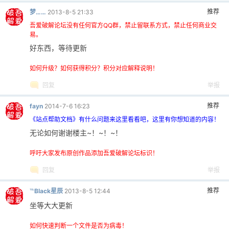
发帖前要善用
【
论坛搜索
】
功能，那里可能会有你要找的答案或者已经有人发布
过相同内容了，请勿重复发帖。
回复
举报
推荐
摧风
2014-7-5 22:25
这个必须顶
【吾爱破解论坛总版规】 - [让你充分了解吾爱破解论坛行为规则]
回复
举报
推荐
梦……
2013-8-5 21:33
吾爱破解论坛没有任何官方QQ群，禁止留联系方式，禁止任何商业交
易。
好东西，等待更新
如何升级？如何获得积分？积分对应解释说明！
回复
举报
推荐
fayn
2014-7-6 16:23
《站点帮助文档》有什么问题来这里看看吧，这里有你想知道的内容！