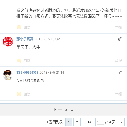
页右键另存为而已
回复
举报
#
头像被
小举
2013-8-5 13:28
7
屏蔽
guosa1 发表于 2013-8-5 13:17
这个以前被我破过，这个软件没什么实验价
值/////////就是网页右键另存为而已
我之前也破解过老版本的，但是最近发现这个2.7的新版他们
换了新的加密方式，我无法脱壳也无法反混淆了，杯具~~~~
回复
举报
#
那小子真高
2013-8-5 13:32
8
学习了，大牛
回复
举报