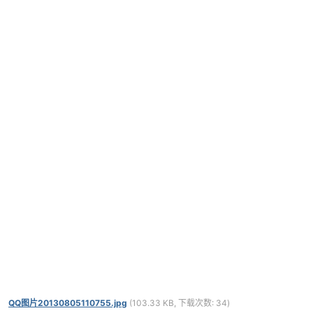
搞这个累死累活，你们连顶都不顶一下，心都凉
了
回复和评分多点我再 更新给大家了！
有.NET软件需要破解可以发到我邮箱
guosa1@qq.com
,注明软件官网网址,价值,附件,目
的等.