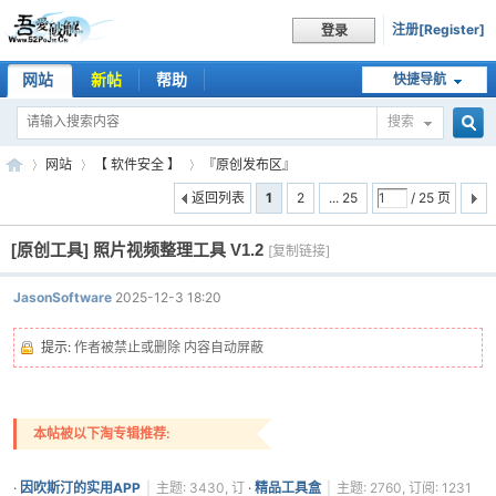
注册[Register]
登录
网站
新帖
帮助
快捷导航
搜索
搜
网站
【 软件安全 】
『原创发布区』
返回列表
1
2
... 25
/ 25 页
[原创工具]
照片视频整理工具 V1.2
索
[复制链接]
吾
»
›
›
头
JasonSoftware
2025-12-3 18:20
像
被
提示:
作者被禁止或删除 内容自动屏蔽
屏
蔽
本帖被以下淘专辑推荐:
爱
·
因吹斯汀的实用APP
|
主题: 3430, 订
·
精品工具盒
|
主题: 2760, 订阅: 1231