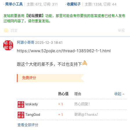
阅: 1361
·
简单小工具
|
主题: 672, 订阅: 311
·
收藏帖子
|
主题: 1358, 订阅: 44
发帖前要善用
【
论坛搜索
】
功能，那里可能会有你要找的答案或者已经有人发布
过相同内容了，请勿重复发帖。
回复
举报
阿源小哥哥
2025-12-3 18:41
https://www.52pojie.cn/thread-1385962-1-1.html
破
跟这个大佬的差不多，不过也支持下
免费评分
热心值
理由
收起
leskady
+ 1
热心回复！
解
TangGod
+ 1
谢谢@Thanks！
查看全部评分