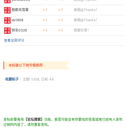
抱薪风雪雾
+ 1
+ 1
谢谢@Thanks！
dx1908
+ 1
+ 1
谢谢@Thanks！
快车0326
+ 1
+ 1
感谢分享！
查看全部评分
本帖被以下淘专辑推荐:
·
收藏帖子
|
主题: 1358, 订阅: 44
发帖前要善用
【
论坛搜索
】
功能，那里可能会有你要找的答案或者已经有人发布
过相同内容了，请勿重复发帖。