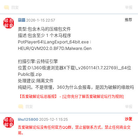
回复
举报
推荐
飝龘
2026-1-15 22:57
类型:包含木马的压缩包文件
描述:包含至少 1 个木马程序
PotPlayer64\LangExport_64bit.exe :
HEUR/QVM202.0.BF7D.Malware.Gen
扫描引擎:云特征引擎
位置:D:\360极速浏览器X下载\_v260114(1.7.22769)__64位
Public版.zip
处理建议:隔离文件
纯疑问。不是很懂，360为什么会报毒，是因为破解的缘故吗
【吾爱破解论坛总版规】 - [让你充分了解吾爱破解论坛行为规则]
回复
举报
沙发
lihu125800
2025-12-1 15:25
吾爱破解论坛没有任何官方QQ群，禁止留联系方式，禁止任何商业交
易。