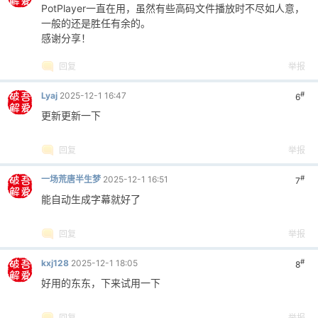
PotPlayer一直在用，虽然有些高码文件播放时不尽如人意，
一般的还是胜任有余的。
感谢分享！
回复
举报
#
Lyaj
2025-12-1 16:47
6
更新更新一下
回复
举报
#
一场荒唐半生梦
2025-12-1 16:51
7
能自动生成字幕就好了
回复
举报
#
kxj128
2025-12-1 18:05
8
好用的东东，下来试用一下
回复
举报