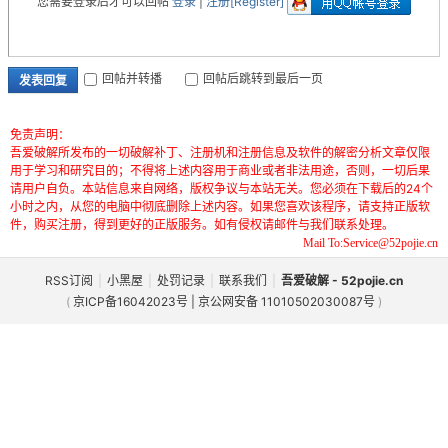
您需要登录后才可以回帖
登录
|
注册[Register]
回帖并转播
回帖后跳转到最后一页
发表回复
免责声明：
吾爱破解所发布的一切破解补丁、注册机和注册信息及软件的解密分析文章仅限
用于学习和研究目的；不得将上述内容用于商业或者非法用途，否则，一切后果
请用户自负。本站信息来自网络，版权争议与本站无关。您必须在下载后的24个
小时之内，从您的电脑中彻底删除上述内容。如果您喜欢该程序，请支持正版软
件，购买注册，得到更好的正版服务。如有侵权请邮件与我们联系处理。
Mail To:Service@52pojie.cn
RSS订阅
|
小黑屋
|
处罚记录
|
联系我们
|
吾爱破解 - 52pojie.cn
(
京ICP备16042023号 | 京公网安备 11010502030087号
)