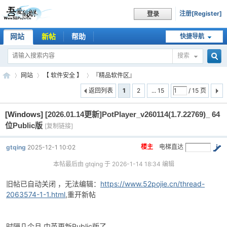
注册[Register]
登录
网站
新帖
帮助
快捷导航
搜索
搜
网站
【 软件安全 】
『精品软件区』
返回列表
1
2
... 15
/ 15 页
[Windows]
[2026.01.14更新]PotPlayer_v260114(1.7.22769)_ 64
索
吾
»
›
›
位Public版
[复制链接]
楼主
电梯直达
gtqing
2025-12-1 10:02
本帖最后由 gtqing 于 2026-1-14 18:34 编辑
旧帖已自动关闭 ，无法编辑：
https://www.52pojie.cn/thread-
2063574-1-1.html
,重开新帖
爱
时隔几个月 中英更新Public版了