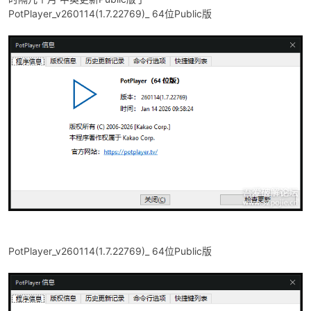
PotPlayer_v260114(1.7.22769)_ 64位Public版
破
PotPlayer_v260114(1.7.22769)_ 64位Public版
解