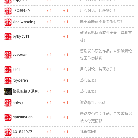
飞黄腾达9
+ 1
+ 1
用心讨论，共获提升！
xinziwenqing
+ 1
+ 1
能更新能永不收费就特赞！
鼓励转贴优秀软件安全工具和文
bybyby11
+ 1
档！
感谢发布原创作品，吾爱破解论
supocan
+ 1
+ 1
坛因你更精彩！
FF11
+ 1
+ 1
用心讨论，共获提升！
royceren
+ 1
热心回复！
繁花似锦丿遇见
+ 1
+ 1
热心回复！
hhtwy
+ 1
+ 1
谢谢@Thanks！
感谢发布原创作品，吾爱破解论
danshiyuan
+ 1
+ 1
坛因你更精彩！
601541027
+ 1
+ 1
我很赞同！