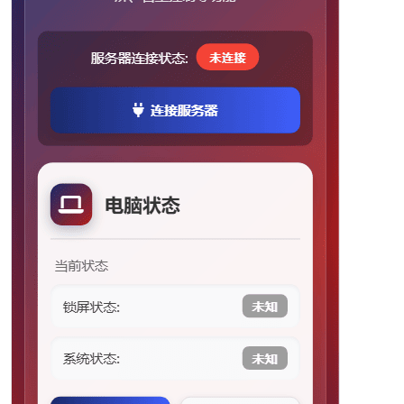
po
jie.