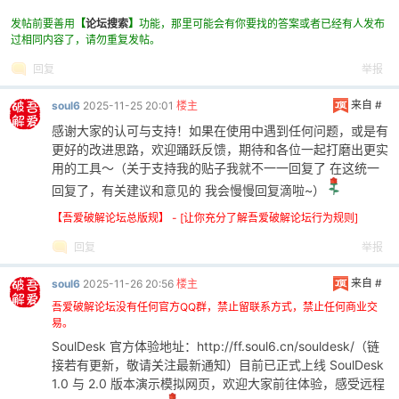
发帖前要善用
【
论坛搜索
】
功能，那里可能会有你要找的答案或者已经有人发布
过相同内容了，请勿重复发帖。
回复
举报
来自 #
soul6
2025-11-25 20:01
楼主
感谢大家的认可与支持！如果在使用中遇到任何问题，或是有
更好的改进思路，欢迎踊跃反馈，期待和各位一起打磨出更实
用的工具～（关于支持我的贴子我就不一一回复了 在这统一
回复了，有关建议和意见的 我会慢慢回复滴啦~）
【吾爱破解论坛总版规】 - [让你充分了解吾爱破解论坛行为规则]
回复
举报
来自 #
soul6
2025-11-26 20:56
楼主
吾爱破解论坛没有任何官方QQ群，禁止留联系方式，禁止任何商业交
易。
SoulDesk 官方体验地址：http://ff.soul6.cn/souldesk/（链
接若有更新，敬请关注最新通知）目前已正式上线 SoulDesk
1.0 与 2.0 版本演示模拟网页，欢迎大家前往体验，感受远程