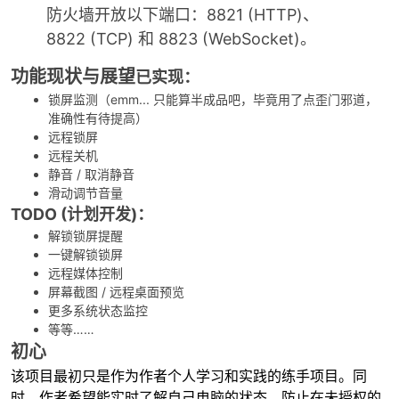
防火墙开放以下端口：8821 (HTTP)、
8822 (TCP) 和 8823 (WebSocket)。
功能现状与展望
已实现：
锁屏监测（emm... 只能算半成品吧，毕竟用了点歪门邪道，
准确性有待提高）
远程锁屏
远程关机
静音 / 取消静音
滑动调节音量
TODO (计划开发)：
解锁锁屏提醒
一键解锁锁屏
远程媒体控制
屏幕截图 / 远程桌面预览
更多系统状态监控
等等……
初心
该项目最初只是作为作者个人学习和实践的练手项目。同
时，作者希望能实时了解自己电脑的状态，防止在未授权的