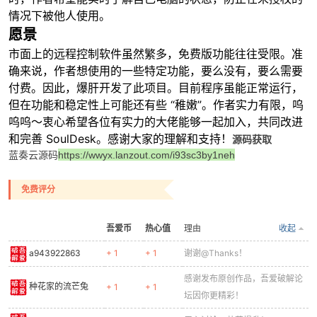
情况下被他人使用。
愿景
市面上的远程控制软件虽然繁多，免费版功能往往受限。准
确来说，作者想使用的一些特定功能，要么没有，要么需要
付费。因此，爆肝开发了此项目。目前程序虽能正常运行，
但在功能和稳定性上可能还有些 “稚嫩”。作者实力有限，呜
呜呜～衷心希望各位有实力的大佬能够一起加入，共同改进
和完善 SoulDesk。感谢大家的理解和支持！
源码获取
蓝奏云源码
https://wwyx.lanzout.com/i93sc3by1neh
免费评分
吾爱币
热心值
理由
收起
a943922863
+ 1
+ 1
谢谢@Thanks！
感谢发布原创作品，吾爱破解论
种花家的流芒兔
+ 1
+ 1
坛因你更精彩！