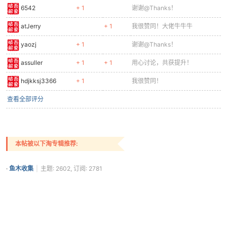
6542
+ 1
谢谢@Thanks！
atJerry
+ 1
我很赞同！大佬牛牛牛
yaozj
+ 1
谢谢@Thanks！
assuller
+ 1
+ 1
用心讨论，共获提升！
hdjkksj3366
+ 1
我很赞同！
查看全部评分
本帖被以下淘专辑推荐:
·
鱼木收集
|
主题: 2602, 订阅: 2781