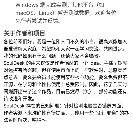
Windows 端完成实测，其他平台（如
macOS、Linux）暂无测试数据，欢迎各位
先行者尝试并反馈
。
关于作者和项目
各位前辈们好，我是一位刚入门不久的小白。很高兴能加入
吾爱
破解
大家庭，希望能和大家一起学习交流，共同进步。
破
我的代码如果有什么问题，还请大家不吝赐教。
SoulDesk 的由来仅仅是作者偶然的一个 idea。主播早期就
对远控有所兴趣，但在使用市面上的一些软件时，总感觉差
点意思：要么要会员才能使用某些核心功能，要么免费但不
开源，在学习和个性化使用上总受限制。因此，花了几天时
间爆肝出来了这个作品，目前已燃尽（笑），部分功能还有
待改进和开发。
SoulDesk 存在的已知问题：针对检测电脑是否锁屏方面，
作者实测下来准确性有待提高，只能用一些 “歪门邪道” 的办
解
法暂时解决，嘻嘻～