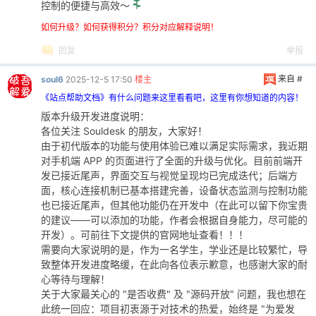
控制的便捷与高效～
如何升级？如何获得积分？积分对应解释说明！
回复
举报
来自 #
soul6
2025-12-5 17:50
楼主
《站点帮助文档》有什么问题来这里看看吧，这里有你想知道的内容！
版本升级开发进度说明：
各位关注 Souldesk 的朋友，大家好！
由于初代版本的功能与使用体验已难以满足实际需求，我近期
对手机端 APP 的页面进行了全面的升级与优化。目前前端开
发已接近尾声，界面交互与视觉呈现均已完成迭代；后端方
面，核心连接机制已基本搭建完善，设备状态监测与控制功能
也已接近尾声，但其他功能仍在开发中（在此可以留下你宝贵
的建议——可以添加的功能，作者会根据自身能力，尽可能的
开发）。可前往下文提供的官网地址查看！！！
需要向大家说明的是，作为一名学生，学业还是比较繁忙，导
致整体开发进度略缓，在此向各位表示歉意，也感谢大家的耐
心等待与理解！
关于大家最关心的 "是否收费" 及 "源码开放" 问题，我也想在
此统一回应：项目初衷源于对技术的热爱，始终是 "为爱发