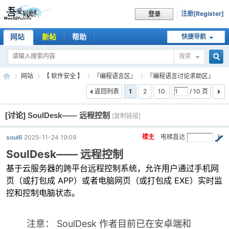
注册[Register]
登录
网站
新帖
帮助
快捷导航
搜索
搜
网站
【 软件安全 】
『编程语言区』
『编程语言讨论求助区』
返回列表
1
2
10
/ 10 页
[讨论]
SoulDesk—— 远程控制
索
[复制链接]
吾
»
›
›
›
楼主
电梯直达
soul6
2025-11-24 19:09
SoulDesk—— 远程控制
基于云服务器的跨平台远程控制系统，允许用户通过手机网
页（或打包成 APP）或者电脑网页（或打包成 EXE）实时监
控和控制电脑状态。
爱
注意： SoulDesk 作者目前已在安卓端和