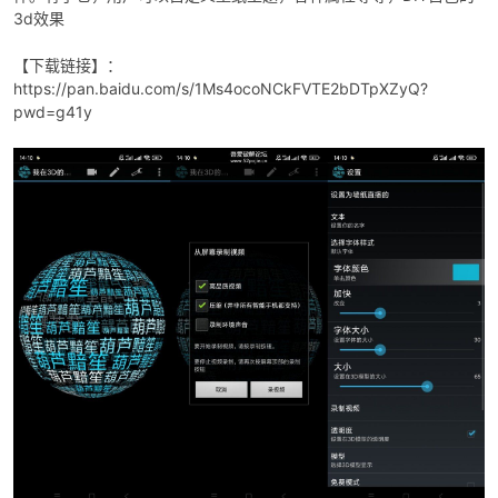
3d效果
【下载链接】：
https://pan.baidu.com/s/1Ms4ocoNCkFVTE2bDTpXZyQ?
pwd=g41y
破
解