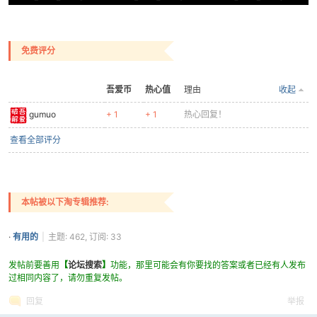
免费评分
吾爱币
热心值
理由
收起
-
gumuo
+ 1
+ 1
热心回复！
查看全部评分
本帖被以下淘专辑推荐:
·
有用的
|
主题: 462, 订阅: 33
52
发帖前要善用
【
论坛搜索
】
功能，那里可能会有你要找的答案或者已经有人发布
过相同内容了，请勿重复发帖。
回复
举报