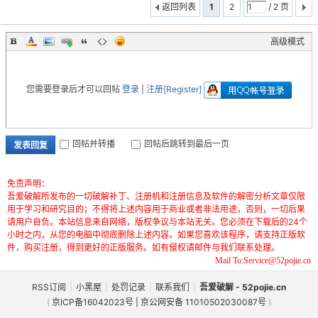
返回列表
1
2
/ 2 页
高级模式
您需要登录后才可以回帖
登录
|
注册[Register]
回帖并转播
回帖后跳转到最后一页
发表回复
免责声明：
吾爱破解所发布的一切破解补丁、注册机和注册信息及软件的解密分析文章仅限
用于学习和研究目的；不得将上述内容用于商业或者非法用途，否则，一切后果
请用户自负。本站信息来自网络，版权争议与本站无关。您必须在下载后的24个
小时之内，从您的电脑中彻底删除上述内容。如果您喜欢该程序，请支持正版软
件，购买注册，得到更好的正版服务。如有侵权请邮件与我们联系处理。
Mail To:Service@52pojie.cn
RSS订阅
|
小黑屋
|
处罚记录
|
联系我们
|
吾爱破解 - 52pojie.cn
(
京ICP备16042023号 | 京公网安备 11010502030087号
)