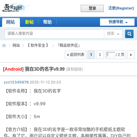
注册[Register]
登录
网站
新帖
帮助
快捷导航
搜索
搜
网站
【 软件安全 】
『精品软件区』
返回列表
1
2
/ 2 页
[
Android
]
我在3D的名字v9.99
索
[复制链接]
吾
»
›
›
zzz12345678
2025-11-12 20:33
【软件名称】：我在3D的名字
【软件版本】：v9.99
【软件大小】：5m
【官方介绍】：我在3D的名字是一款非常炫酷的手机壁纸主题软
爱
件。有了它，用户可以自定义壁纸主题，各种属性等等，DIY自己的