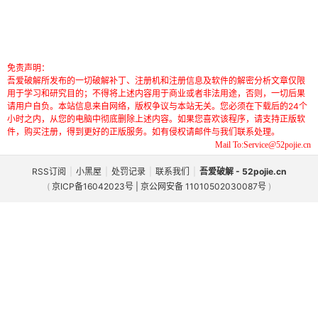
免责声明：
吾爱破解所发布的一切破解补丁、注册机和注册信息及软件的解密分析文章仅限
用于学习和研究目的；不得将上述内容用于商业或者非法用途，否则，一切后果
请用户自负。本站信息来自网络，版权争议与本站无关。您必须在下载后的24个
小时之内，从您的电脑中彻底删除上述内容。如果您喜欢该程序，请支持正版软
件，购买注册，得到更好的正版服务。如有侵权请邮件与我们联系处理。
Mail To:Service@52pojie.cn
RSS订阅
|
小黑屋
|
处罚记录
|
联系我们
|
吾爱破解 - 52pojie.cn
(
京ICP备16042023号 | 京公网安备 11010502030087号
)