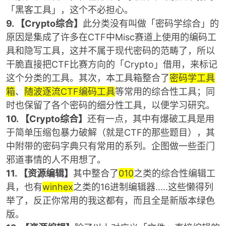
「黑客工具」，这个不必担心。
9. 【Crypto综合】
此分类没有叫做「密码学综合」的
原因是集成了许多在CTF中Misc赛道上使用的编码工
具和隐写工具，这并不属于现代密码的范畴了，所以
干脆直接把CTF比赛方向的「
Crypto」借用，来标记
这个分类的工具。其次，本工具箱整合了
密码学工具
箱
、
随波逐流CTF编码工具
等常用的综合性工具；同
时也保留了各个密码的细分性工具，以便学习研究。
10. 【Crypto综合】
还有一点，其中有爆破工具是用
于简单压缩包暴力破解（就是CTF的那些题目），其
中附带的密码字典只有常用的系列。企图做一些歪门
邪道事情的人不用想了。
11. 【资源编辑】
其中整合了
010
之类的综合性编辑工
具，也有
winhex
之类的16进制编辑器.....这些懒得列
举了，反正你常用的我这都有，而且全是新版本绿色
版。