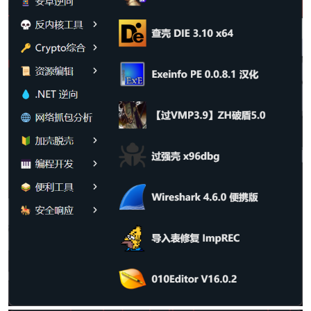
po
jie.