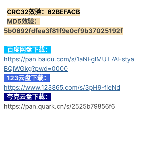
CRC32效验：62BEFACB
MD5效验：
5b0692fdfea3f81f9e0cf9b37025192f
百度网盘下载：
https://pan.baidu.com/s/1aNFglMUT7AFstya
BQIWGkg?pwd=0000
123云盘下载：
https://www.123865.com/s/3pH9-fieNd
夸克云盘下载：
https://pan.quark.cn/s/2525b79856f6