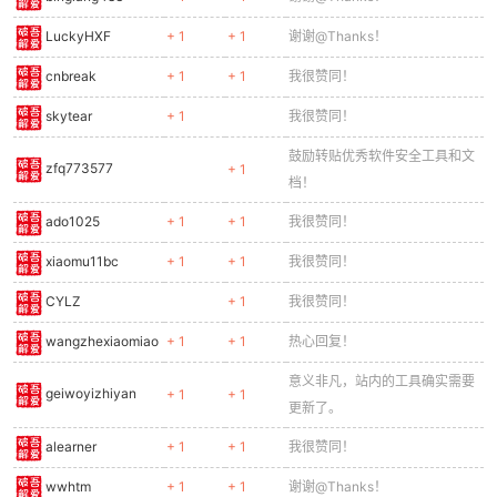
LuckyHXF
+ 1
+ 1
谢谢@Thanks！
cnbreak
+ 1
+ 1
我很赞同！
skytear
+ 1
我很赞同！
鼓励转贴优秀软件安全工具和文
zfq773577
+ 1
档！
ado1025
+ 1
+ 1
我很赞同！
xiaomu11bc
+ 1
+ 1
我很赞同！
CYLZ
+ 1
我很赞同！
wangzhexiaomiao
+ 1
+ 1
热心回复！
意义非凡，站内的工具确实需要
geiwoyizhiyan
+ 1
+ 1
更新了。
alearner
+ 1
+ 1
我很赞同！
wwhtm
+ 1
+ 1
谢谢@Thanks！