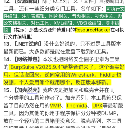
12. 【资源编辑】
除了以上对广义「文件」直接编辑的
工具，还有一些细分类专门工具，名单如下：
可执行文
件编辑、注册表编辑、图片相关、音频相关、视频相关、办
公文档相关、对比工具、XML编辑、VB资源编辑、脚本编
辑
（提示：那些改资源师傅爱用的
ResourceHacker
在可执
行文件编辑里）
13. 【.NET逆向】
没什么好说的，只不过是工具版本
最新而已。大多数都是能在爱盘下载到的工具。
14. 【网络抓包】
本次也把网络安全圈子里奉为圭臬
的
“BurpSuite V2025.9.4”给整合进来了，这个确实好
用。但话说回来，逆向常用的Wireshark、Fiddler也
没删，个人爱用哪个就用哪个，反正版本够新。
15. 【加壳
脱壳
】
我应该是把加壳和脱壳合并在同一
个分类里的工具箱作者了。加壳系列，本工具箱只保
留了目前仍然在用的
VMP
、
Themida
、
UPX
等最新版
工具，因为其他的你用于程序保护分分钟被DUMP，
放在一个轻巧的工具箱里没意义。脱壳系列，本工具