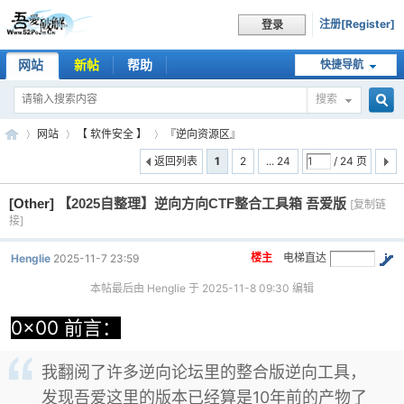
注册[Register]
登录
网站
新帖
帮助
快捷导航
搜索
搜
网站
【 软件安全 】
『逆向资源区』
返回列表
1
2
... 24
/ 24 页
[Other]
【2025自整理】逆向方向CTF整合工具箱 吾爱版
索
[复制链
吾
»
›
›
接]
楼主
电梯直达
Henglie
2025-11-7 23:59
本帖最后由 Henglie 于 2025-11-8 09:30 编辑
0x00 前言：
我翻阅了许多逆向论坛里的整合版逆向工具，
爱
发现吾爱这里的版本已经算是10年前的产物了