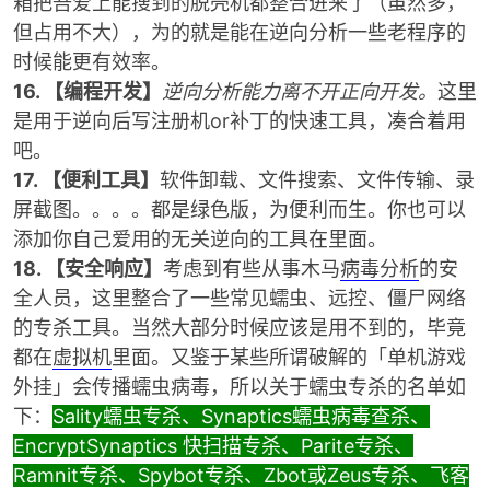
箱把吾爱上能搜到的脱壳机都整合进来了（虽然多，
但占用不大），为的就是能在逆向分析一些老程序的
时候能更有效率。
16. 【编程开发】
逆向分析能力离不开正向开发。
这里
是用于逆向后写注册机or补丁的快速工具，凑合着用
吧。
17. 【便利工具】
软件卸载、文件搜索、文件传输、录
屏截图。。。。都是绿色版，为便利而生。你也可以
添加你自己爱用的无关逆向的工具在里面。
18. 【安全响应】
考虑到有些从事木马
病毒分析
的安
全人员，这里整合了一些常见蠕虫、远控、僵尸网络
的专杀工具。当然大部分时候应该是用不到的，毕竟
都在
虚拟机
里面。又鉴于某些所谓破解的「单机游戏
外挂」会传播蠕虫病毒，所以关于蠕虫专杀的名单如
下：
Sality蠕虫专杀、Synaptics蠕虫病毒查杀、
EncryptSynaptics 快扫描专杀、Parite专杀、
Ramnit专杀、Spybot专杀、Zbot或Zeus专杀、飞客