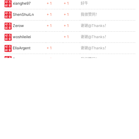
xianghe97
+ 1
+ 1
好牛
ShenShuiLn
+ 1
+ 1
我很赞同！
Zerow
+ 1
+ 1
谢谢@Thanks！
woshileilei
+ 1
谢谢@Thanks！
EllaArgent
+ 1
谢谢@Thanks！
Fourseasons
+ 1
我很赞同！
hramoc
+ 1
+ 1
谢谢@Thanks！
limark
+ 1
我很赞同！
maixiuhu
+ 1
+ 1
我很赞同！
qian1029
+ 1
谢谢@Thanks！
谢谢大佬的分享，爱你（づ￣3
sljr
+ 1
+ 1
￣）づ╭&amp;amp;#10084;～
jccforever
+ 1
+ 1
谢谢@Thanks！