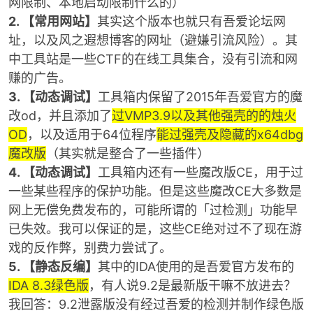
网限制、本地启动限制什么的）
2. 【常用网站】
其实这个版本也就只有吾爱论坛网
址，以及风之遐想博客的网址（避嫌引流风险）。其
中工具站是一些CTF的在线工具集合，没有引流和网
赚的广告。
3. 【动态调试】
工具箱内保留了2015年吾爱官方的魔
改od，并且添加了
过VMP3.9以及其他强壳的的烛火
OD
，以及适用于64位程序
能过强壳及隐藏的x64dbg
魔改版
（其实就是整合了一些插件）
4. 【动态调试】
工具箱内还有一些魔改版CE，用于过
一些某些程序的保护功能。但是这些魔改CE大多数是
网上无偿免费发布的，可能所谓的「过检测」功能早
已失效。我可以保证的是，这些CE绝对过不了现在游
戏的反作弊，别费力尝试了。
5. 【静态反编】
其中的IDA使用的是吾爱官方发布的
IDA 8.3绿色版
，有人说9.2是最新版干嘛不放进去？
我回答：9.2泄露版没有经过吾爱的检测并制作绿色版