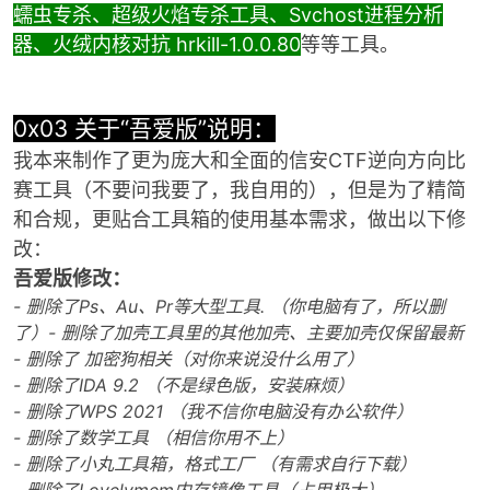
蠕虫专杀、超级火焰专杀工具、Svchost进程分析
器、火绒内核对抗 hrkill-1.0.0.80
等等工具。
0x03 关于“吾爱版”说明：
我本来制作了更为庞大和全面的信安CTF逆向方向比
赛工具（不要问我要了，我自用的），但是为了精简
和合规，更贴合工具箱的使用基本需求，做出以下修
改：
吾爱版修改：
- 删除了Ps、Au、Pr等大型工具. （你电脑有了，所以删
了）
- 删除了加壳工具里的其他加壳、主要加壳仅保留最新
- 删除了 加密狗相关（对你来说没什么用了）
- 删除了IDA 9.2 （不是绿色版，安装麻烦）
- 删除了WPS 2021 （我不信你电脑没有办公软件）
- 删除了数学工具 （相信你用不上）
- 删除了小丸工具箱，格式工厂 （有需求自行下载）