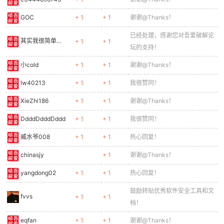
GOC
+ 1
+ 1
谢谢@Thanks！
已经处理，感谢您对吾爱破解论
其实我很简单…
+ 1
+ 1
坛的支持！
小cold
+ 1
+ 1
谢谢@Thanks！
lw40213
+ 1
+ 1
我很赞同！
XieZhi186
+ 1
+ 1
谢谢@Thanks！
DdddDdddDddd
+ 1
+ 1
我很赞同！
威水爷008
+ 1
+ 1
热心回复！
chinasjy
+ 1
谢谢@Thanks！
yangdong02
+ 1
+ 1
热心回复！
鼓励转贴优秀软件安全工具和文
fvvs
+ 1
+ 1
档！
eqfan
+ 1
+ 1
谢谢@Thanks！