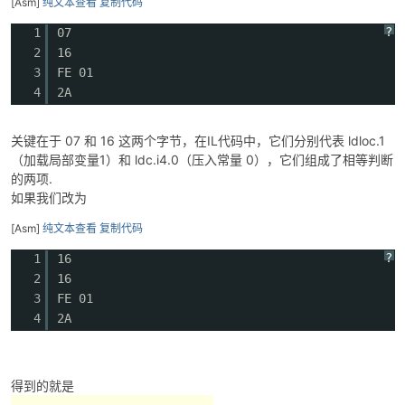
[Asm]
纯文本查看
复制代码
?
1
07
2
16
3
FE 01
po
4
2A
关键在于 07 和 16 这两个字节，在IL代码中，它们分别代表 ldloc.1
（加载局部变量1）和 ldc.i4.0（压入常量 0），它们组成了相等判断
的两项.
如果我们改为
[Asm]
纯文本查看
复制代码
?
1
16
jie.
2
16
3
FE 01
4
2A
得到的就是