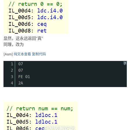
cn
显然，这永远返回“真”
同理，改为
[Asm]
纯文本查看
复制代码
?
1
07
2
07
3
FE 01
4
2A