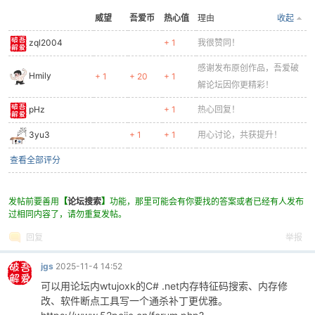
威望
吾爱币
热心值
理由
收起
zql2004
+ 1
我很赞同！
感谢发布原创作品，吾爱破
Hmily
+ 1
+ 20
+ 1
解论坛因你更精彩！
pHz
+ 1
热心回复！
3yu3
+ 1
+ 1
用心讨论，共获提升！
查看全部评分
发帖前要善用
【
论坛搜索
】
功能，那里可能会有你要找的答案或者已经有人发布
过相同内容了，请勿重复发帖。
回复
举报
jgs
2025-11-4 14:52
可以用论坛内wtujoxk的C# .net内存特征码搜索、内存修
改、软件断点工具写一个通杀补丁更优雅。