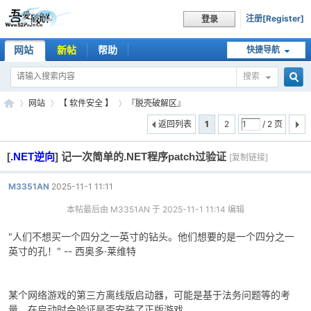
注册[Register]
登录
网站
新帖
帮助
快捷导航
搜索
搜
网站
【 软件安全 】
『脱壳破解区』
返回列表
1
2
/ 2 页
[
.NET逆向
]
记一次简单的.NET程序patch过验证
索
[复制链接]
吾
»
›
›
M3351AN
2025-11-1 11:11
本帖最后由 M3351AN 于 2025-11-1 11:14 编辑
"人们不想买一个四分之一英寸的钻头。他们想要的是一个四分之一
英寸的孔！" -- 西奥多·莱维特
某个网络游戏的第三方离线版启动器，可能是基于法务问题等的考
爱
量，在启动时会验证是否安装了正版游戏。