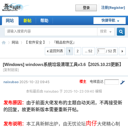
注册[Register]
登录
网站
新帖
帮助
快捷导航
搜索
搜
网站
【 软件安全 】
『精品软件区』
返回列表
1
2
... 52
/ 52 页
[Windows]
windows系统垃圾清理工具v3.6【2025.10.23更新】
索
吾
»
›
›
[复制链接]
楼主
电梯直达
naixubao
2025-10-22 09:45
本帖最后由 naixubao 于 2025-10-23 09:40 编辑
发布原因：
由于前面大佬发布的主题自动关闭，不再接受新
的回复，
故更新新版本需要重新开帖。
肉仔
发布说明：
本工具新鲜出炉，由无忧论坛
大佬精心制
爱