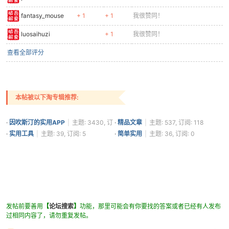
fantasy_mouse
+ 1
+ 1
我很赞同！
luosaihuzi
+ 1
我很赞同！
查看全部评分
本帖被以下淘专辑推荐:
·
因吹斯汀的实用APP
|
主题: 3430, 订
·
精品文章
|
主题: 537, 订阅: 118
阅: 1361
·
实用工具
|
主题: 39, 订阅: 5
·
简单实用
|
主题: 36, 订阅: 0
发帖前要善用
【
论坛搜索
】
功能，那里可能会有你要找的答案或者已经有人发布
过相同内容了，请勿重复发帖。