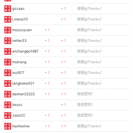
gzcaac
+ 1
谢谢@Thanks！
Lmessi10
+ 1
谢谢@Thanks！
mouzuyuan
+ 1
谢谢@Thanks！
netter33
+ 1
+ 1
谢谢@Thanks！
wlzhangbo1987
+ 1
+ 1
谢谢@Thanks！
mukiang
+ 1
+ 1
谢谢@Thanks！
wyl977
+ 1
+ 1
谢谢@Thanks！
tangkeke001
+ 1
+ 1
谢谢@Thanks！
dashan22222
+ 1
+ 1
我很赞同！
tiexzs
+ 1
我很赞同！
JsonCC
+ 1
+ 1
我很赞同！
liaohexlxw
+ 1
+ 1
谢谢@Thanks！