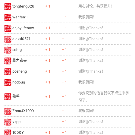
tongfeng026
+ 1
用心讨论，共获提升！
wanfen11
+ 1
我很赞同！
enjoylifenow
+ 1
+ 1
谢谢@Thanks！
alexxi0571
+ 1
+ 1
谢谢@Thanks！
schtg
+ 1
+ 1
谢谢@Thanks！
暴力农夫
+ 1
+ 1
谢谢@Thanks！
posheng
+ 1
+ 1
谢谢@Thanks！
hodouq
+ 1
+ 1
我很赞同！
你要说别的语言我就不点进来学
熟薯
+ 1
+ 1
习了。
ZhouJX1999
+ 1
我很赞同！
yxpp
+ 1
谢谢@Thanks！
1000Y
+ 1
+ 1
谢谢@Thanks！