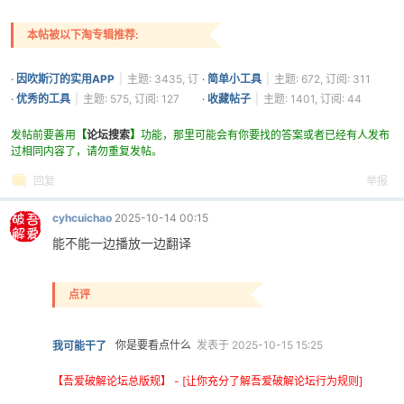
本帖被以下淘专辑推荐:
·
因吹斯汀的实用APP
|
主题: 3435, 订
·
简单小工具
|
主题: 672, 订阅: 311
阅: 1361
·
优秀的工具
|
主题: 575, 订阅: 127
·
收藏帖子
|
主题: 1401, 订阅: 44
发帖前要善用
【
论坛搜索
】
功能，那里可能会有你要找的答案或者已经有人发布
过相同内容了，请勿重复发帖。
回复
举报
cyhcuichao
2025-10-14 00:15
能不能一边播放一边翻译
点评
你是要看点什么
发表于 2025-10-15 15:25
我可能干了
【吾爱破解论坛总版规】 - [让你充分了解吾爱破解论坛行为规则]