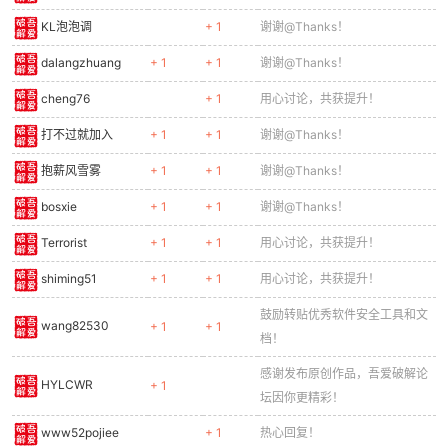
KL泡泡调
+ 1
谢谢@Thanks！
dalangzhuang
+ 1
+ 1
谢谢@Thanks！
cheng76
+ 1
用心讨论，共获提升！
打不过就加入
+ 1
+ 1
谢谢@Thanks！
抱薪风雪雾
+ 1
+ 1
谢谢@Thanks！
bosxie
+ 1
+ 1
谢谢@Thanks！
Terrorist
+ 1
+ 1
用心讨论，共获提升！
shiming51
+ 1
+ 1
用心讨论，共获提升！
鼓励转贴优秀软件安全工具和文
wang82530
+ 1
+ 1
档！
感谢发布原创作品，吾爱破解论
HYLCWR
+ 1
坛因你更精彩！
www52pojiee
+ 1
热心回复！