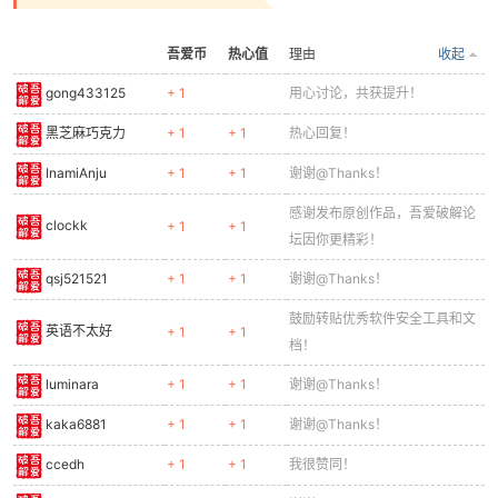
吾爱币
热心值
理由
收起
gong433125
+ 1
用心讨论，共获提升！
po
黑芝麻巧克力
+ 1
+ 1
热心回复！
InamiAnju
+ 1
+ 1
谢谢@Thanks！
感谢发布原创作品，吾爱破解论
clockk
+ 1
+ 1
坛因你更精彩！
qsj521521
+ 1
+ 1
谢谢@Thanks！
鼓励转贴优秀软件安全工具和文
jie.
英语不太好
+ 1
+ 1
档！
luminara
+ 1
+ 1
谢谢@Thanks！
kaka6881
+ 1
+ 1
谢谢@Thanks！
ccedh
+ 1
+ 1
我很赞同！