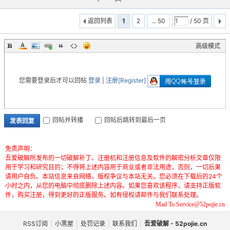
返回列表
1
2
... 50
/ 50 页
高级模式
您需要登录后才可以回帖
登录
|
注册[Register]
回帖并转播
回帖后跳转到最后一页
发表回复
免责声明：
吾爱破解所发布的一切破解补丁、注册机和注册信息及软件的解密分析文章仅限
用于学习和研究目的；不得将上述内容用于商业或者非法用途，否则，一切后果
请用户自负。本站信息来自网络，版权争议与本站无关。您必须在下载后的24个
小时之内，从您的电脑中彻底删除上述内容。如果您喜欢该程序，请支持正版软
件，购买注册，得到更好的正版服务。如有侵权请邮件与我们联系处理。
Mail To:Service@52pojie.cn
RSS订阅
|
小黑屋
|
处罚记录
|
联系我们
|
吾爱破解 - 52pojie.cn