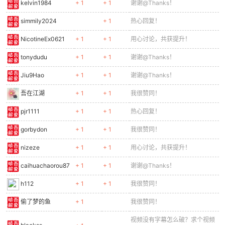
kelvin1984
+ 1
+ 1
谢谢@Thanks！
cn
simmily2024
+ 1
热心回复！
NicotineEx0621
+ 1
+ 1
用心讨论，共获提升！
tonydudu
+ 1
+ 1
谢谢@Thanks！
Jiu9Hao
+ 1
+ 1
谢谢@Thanks！
吾在江湖
+ 1
+ 1
我很赞同！
pjr1111
+ 1
+ 1
热心回复！
gorbydon
+ 1
+ 1
我很赞同！
nizeze
+ 1
+ 1
用心讨论，共获提升！
caihuachaorou87
+ 1
+ 1
谢谢@Thanks！
h112
+ 1
+ 1
我很赞同！
偷了梦的鱼
+ 1
我很赞同！
视频没有字幕怎么破？求个视频