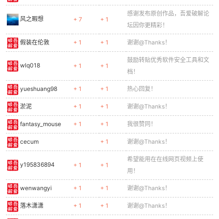
感谢发布原创作品，吾爱破解论
风之暇想
+ 7
+ 1
坛因你更精彩！
假装在伦敦
+ 1
+ 1
谢谢@Thanks！
鼓励转贴优秀软件安全工具和文
wlq018
+ 1
+ 1
档！
yueshuang98
+ 1
+ 1
热心回复！
淤泥
+ 1
+ 1
谢谢@Thanks！
fantasy_mouse
+ 1
+ 1
我很赞同！
cecum
+ 1
谢谢@Thanks！
希望能用在在线网页视频上使
y195836894
+ 1
+ 1
用！
wenwangyi
+ 1
+ 1
谢谢@Thanks！
落木潇潇
+ 1
+ 1
谢谢@Thanks！