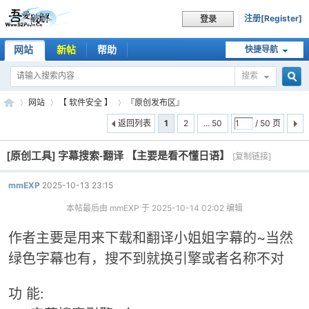
注册[Register]
登录
网站
新帖
帮助
快捷导航
搜索
搜
网站
【 软件安全 】
『原创发布区』
返回列表
1
2
... 50
/ 50 页
[原创工具]
字幕搜索-翻译 【主要是看不懂日语】
索
[复制链接]
吾
»
›
›
mmEXP
2025-10-13 23:15
本帖最后由 mmEXP 于 2025-10-14 02:02 编辑
作者主要是用来下载和翻译小姐姐字幕的~当然
绿色字幕也有，搜不到就换引擎或者名称不对
功 能:
爱