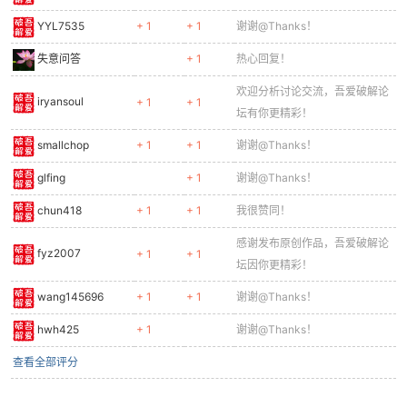
YYL7535
+ 1
+ 1
谢谢@Thanks！
失意问答
+ 1
热心回复！
欢迎分析讨论交流，吾爱破解论
iryansoul
+ 1
+ 1
坛有你更精彩！
smallchop
+ 1
+ 1
谢谢@Thanks！
glfing
+ 1
谢谢@Thanks！
chun418
+ 1
+ 1
我很赞同！
感谢发布原创作品，吾爱破解论
fyz2007
+ 1
+ 1
坛因你更精彩！
wang145696
+ 1
+ 1
谢谢@Thanks！
hwh425
+ 1
谢谢@Thanks！
查看全部评分