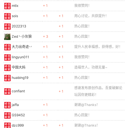
mtlx
+ 1
我很赞同！
sois
+ 1
+ 1
用心讨论，共获提升！
2022313
+ 1
热心回复！
Zed丶小灰狼
+ 3
+ 1
热心回复！
大力出奇迹丷
+ 1
+ 1
提升人民幸福感，获得感，好！
lingyun011
+ 1
+ 1
我很赞同！
中国大妈
+ 1
+ 1
造福世人，功德无量~
huabing19
+ 1
+ 1
热心回复！
感谢发布原创作品，吾爱破解论
confiant
+ 1
坛因你更精彩！
jaffa
+ 1
谢谢@Thanks！
GS9452
+ 1
热心回复！
dzc999
+ 1
+ 1
谢谢@Thanks！