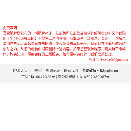
免责声明：
吾爱破解所发布的一切破解补丁、注册机和注册信息及软件的解密分析文章仅限
用于学习和研究目的；不得将上述内容用于商业或者非法用途，否则，一切后果
请用户自负。本站信息来自网络，版权争议与本站无关。您必须在下载后的24个
小时之内，从您的电脑中彻底删除上述内容。如果您喜欢该程序，请支持正版软
件，购买注册，得到更好的正版服务。如有侵权请邮件与我们联系处理。
Mail To:Service@52pojie.cn
RSS订阅
|
小黑屋
|
处罚记录
|
联系我们
|
吾爱破解 - 52pojie.cn
(
京ICP备16042023号 | 京公网安备 11010502030087号
)