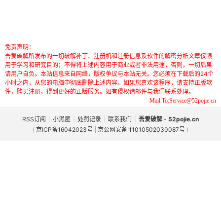
免责声明：
吾爱破解所发布的一切破解补丁、注册机和注册信息及软件的解密分析文章仅限
用于学习和研究目的；不得将上述内容用于商业或者非法用途，否则，一切后果
请用户自负。本站信息来自网络，版权争议与本站无关。您必须在下载后的24个
小时之内，从您的电脑中彻底删除上述内容。如果您喜欢该程序，请支持正版软
件，购买注册，得到更好的正版服务。如有侵权请邮件与我们联系处理。
Mail To:Service@52pojie.cn
RSS订阅
|
小黑屋
|
处罚记录
|
联系我们
|
吾爱破解 - 52pojie.cn
(
京ICP备16042023号 | 京公网安备 11010502030087号
)