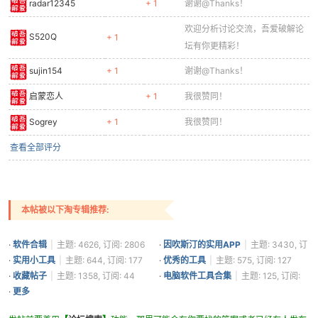
radar12345
+ 1
谢谢@Thanks！
欢迎分析讨论交流，吾爱破解论
S520Q
+ 1
坛有你更精彩！
sujin154
+ 1
谢谢@Thanks！
启蒙恋人
+ 1
我很赞同！
Sogrey
+ 1
我很赞同！
查看全部评分
本帖被以下淘专辑推荐:
·
软件合辑
|
主题: 4626, 订阅: 2806
·
因吹斯汀的实用APP
|
主题: 3430, 订
阅: 1361
·
实用小工具
|
主题: 644, 订阅: 177
·
优秀的工具
|
主题: 575, 订阅: 127
·
收藏帖子
|
主题: 1358, 订阅: 44
·
电脑软件工具合集
|
主题: 125, 订阅:
41
·
更多