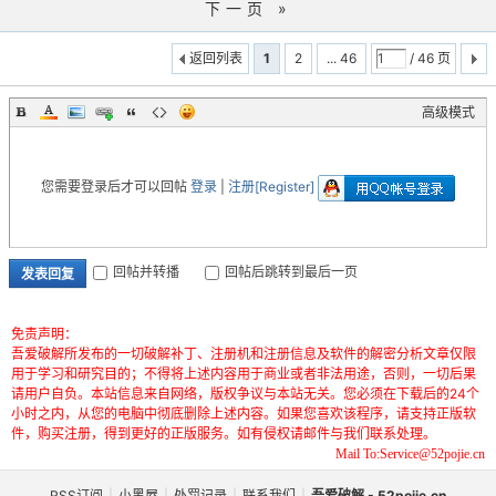
下一页 »
返回列表
1
2
... 46
/ 46 页
高级模式
您需要登录后才可以回帖
登录
|
注册[Register]
回帖并转播
回帖后跳转到最后一页
发表回复
免责声明：
吾爱破解所发布的一切破解补丁、注册机和注册信息及软件的解密分析文章仅限
用于学习和研究目的；不得将上述内容用于商业或者非法用途，否则，一切后果
请用户自负。本站信息来自网络，版权争议与本站无关。您必须在下载后的24个
小时之内，从您的电脑中彻底删除上述内容。如果您喜欢该程序，请支持正版软
件，购买注册，得到更好的正版服务。如有侵权请邮件与我们联系处理。
Mail To:Service@52pojie.cn
RSS订阅
|
小黑屋
|
处罚记录
|
联系我们
|
吾爱破解 - 52pojie.cn