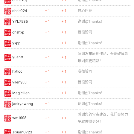
chris024
+ 1
+ 1
热心回复！
YYL7535
+ 1
+ 1
谢谢@Thanks！
chshxp
+ 1
+ 1
我很赞同！
yxpp
+ 1
谢谢@Thanks！
感谢发布原创作品，吾爱破解论
yuantt
+ 1
+ 1
坛因你更精彩！
hxtlcc
+ 1
+ 1
我很赞同！
vilenyuu
+ 1
+ 1
我很赞同！
MagicHen
+ 1
+ 1
谢谢@Thanks！
jackyawang
+ 1
谢谢@Thanks！
感谢您的宝贵建议，我们会努力
wm1998
+ 1
+ 1
争取做得更好！
Jixuan0723
+ 1
+ 1
谢谢@Thanks！