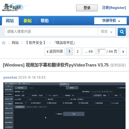
注册[Register]
登录
网站
新帖
帮助
快捷导航
搜索
搜
网站
【 软件安全 】
『精品软件区』
返回列表
1
2
... 46
/ 46 页
[Windows]
视频加字幕和翻译软件pyVideoTrans V3.75
索
[复制链接]
吾
»
›
›
posstos
2025-8-16 19:35
爱