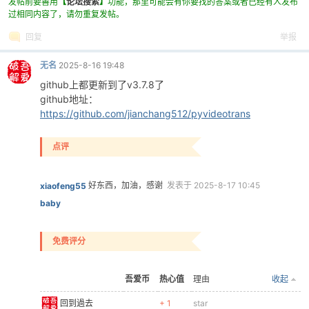
发帖前要善用
【
论坛搜索
】
功能，那里可能会有你要找的答案或者已经有人发布
过相同内容了，请勿重复发帖。
回复
举报
无名
2025-8-16 19:48
github上都更新到了v3.7.8了
github地址：
https://github.com/jianchang512/pyvideotrans
点评
好东西，加油，感谢
发表于 2025-8-17 10:45
xiaofeng55
baby
免费评分
吾爱币
热心值
理由
收起
回到過去
+ 1
star