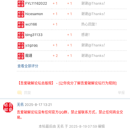
FYL11162022
+ 1
+ 1
谢谢@Thanks！
hicesamon
+ 1
+ 1
谢谢@Thanks！
wcl166
+ 1
热心回复！
bing31133
+ 1
感谢！
yzgzqq
+ 1
+ 1
谢谢@Thanks！
龍謹
+ 2
+ 1
谢谢@Thanks！
查看全部评分
【吾爱破解论坛总版规】 - [让你充分了解吾爱破解论坛行为规则]
回复
举报
无名
2025-8-17 13:21
吾爱破解论坛没有任何官方QQ群，禁止留联系方式，禁止任何商业交
易。
本帖最后由 无名 于 2025-8-19 07:59 编辑