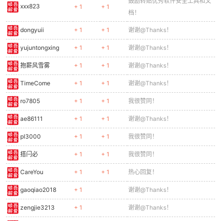
鼓励转贴优秀软件安全工具和文
xxx823
+ 1
+ 1
档！
dongyuii
+ 1
+ 1
谢谢@Thanks！
po
yujuntongxing
+ 1
+ 1
谢谢@Thanks！
抱薪风雪雾
+ 1
+ 1
谢谢@Thanks！
TimeCome
+ 1
+ 1
谢谢@Thanks！
ro7805
+ 1
+ 1
我很赞同！
ae86111
+ 1
+ 1
谢谢@Thanks！
pl3000
+ 1
+ 1
我很赞同！
jie.
搭闩必
+ 1
+ 1
我很赞同！
CareYou
+ 1
+ 1
热心回复！
gaoqiao2018
+ 1
谢谢@Thanks！
zengjie3213
+ 1
谢谢@Thanks！