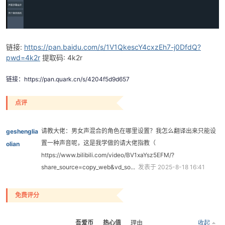
链接:
https://pan.baidu.com/s/1V1QkescY4cxzEh7-j0DfdQ?
pwd=4k2r
提取码: 4k2r
链接：https://pan.quark.cn/s/4204f5d9d657
破
点评
请教大佬：男女声混合的角色在哪里设置？我怎么翻译出来只能设
geshenglia
置一种声音呢，这是我学做的请大佬指教（
olian
https://www.bilibili.com/video/BV1xaYsz5EFM/?
share_source=copy_web&vd_so...
发表于 2025-8-18 16:41
解
免费评分
吾爱币
热心值
理由
收起