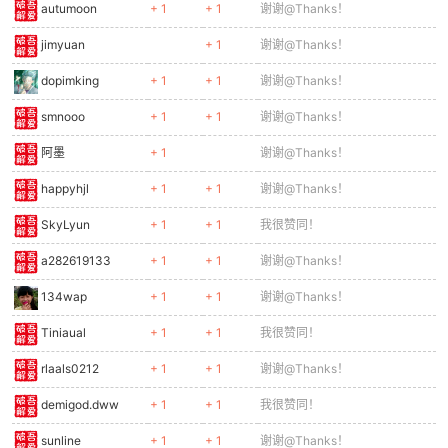
autumoon
+ 1
+ 1
谢谢@Thanks！
cn
jimyuan
+ 1
谢谢@Thanks！
dopimking
+ 1
+ 1
谢谢@Thanks！
smnooo
+ 1
+ 1
谢谢@Thanks！
阿墨
+ 1
谢谢@Thanks！
happyhjl
+ 1
+ 1
谢谢@Thanks！
SkyLyun
+ 1
+ 1
我很赞同！
a282619133
+ 1
+ 1
谢谢@Thanks！
134wap
+ 1
+ 1
谢谢@Thanks！
Tiniaual
+ 1
+ 1
我很赞同！
rlaals0212
+ 1
+ 1
谢谢@Thanks！
demigod.dww
+ 1
+ 1
我很赞同！
sunline
+ 1
+ 1
谢谢@Thanks！