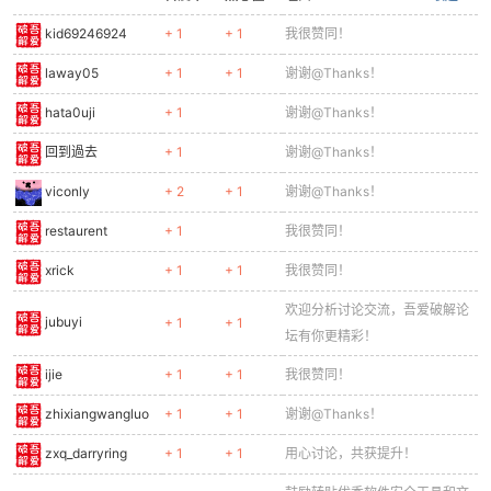
kid69246924
+ 1
+ 1
我很赞同！
laway05
+ 1
+ 1
谢谢@Thanks！
hata0uji
+ 1
谢谢@Thanks！
-
回到過去
+ 1
谢谢@Thanks！
viconly
+ 2
+ 1
谢谢@Thanks！
restaurent
+ 1
我很赞同！
xrick
+ 1
+ 1
我很赞同！
欢迎分析讨论交流，吾爱破解论
jubuyi
+ 1
+ 1
坛有你更精彩！
52
ijie
+ 1
+ 1
我很赞同！
zhixiangwangluo
+ 1
+ 1
谢谢@Thanks！
zxq_darryring
+ 1
+ 1
用心讨论，共获提升！