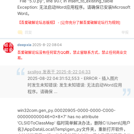
File "5.0.py", line 907, in insert_to_existing_table
0305
self.lock_aspect.setChecked(True)
Exception: 无法启动Word应用程序。请确保已安装Microsoft
0306
right_layout.addWidget(self.lock_aspect,
Word。
0307
【吾爱破解论坛总版规】 - [让你充分了解吾爱破解论坛行为规则]
0308
# 应用按钮
0309
self.resize_btn = QPushButton(
"应用到所有
回复
举报
0310
self.resize_btn.setFont(self.small_font)
0311
self.resize_btn.setStyleSheet(
"backgroun
deepxia
2025-8-22 08:04
0312
self.resize_btn.clicked.connect(self.sta
吾爱破解论坛没有任何官方QQ群，禁止留联系方式，禁止任何商业交
0313
right_layout.addWidget(self.resize_btn, 
易。
0314
0315
# 一键清除所有图片按钮
sxsllgq 发表于 2025-8-22 04:33
0316
self.clear_btn = QPushButton(
"清除文档中
2025-08-22 04:31:52,553 - ERROR - 插入图片
0317
self.clear_btn.setFont(self.small_font)
时发生未知错误: 发生未知错误: 无法启动Word应用
0318
self.clear_btn.setStyleSheet(
"background
程序。请确保 ...
0319
self.clear_btn.clicked.connect(self.star
0320
right_layout.addWidget(self.clear_btn, 4
0321
win32com.gen_py.00020905-0000-0000-C000-
0322
# 复制设置按钮
000000000046x0x8x7' has no attribute
0323
copy_btn = QPushButton(
"从插入设置复制尺寸
'CLSIDToClassMap' 临时简单解决办法，删除C:\Users\[用户
0324
名]\AppData\Local\Temp\gen_py文件夹，重新打开软件，
copy_btn.setFont(QFont(self.font_family,