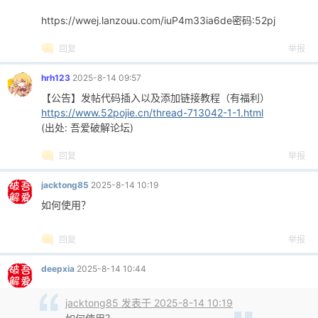
0366
self.delete_btn.clicked.connect(self.del
https://wwej.lanzouu.com/iuP4m33ia6de密码:52pj
0367
self.delete_btn.setEnabled(False)
0368
list_btn_layout.addWidget(self.delete_bt
回复
举报
0369
0370
# 清空图片列表按钮
hrh123
2025-8-14 09:57
0371
self.clear_list_btn = QPushButton(
"清空
【公告】发帖代码插入以及添加链接教程（有福利）
0372
self.clear_list_btn.setFont(self.small_f
https://www.52pojie.cn/thread-713042-1-1.html
0373
self.clear_list_btn.setStyleSheet(
"backg
(出处: 吾爱破解论坛)
0374
self.clear_list_btn.clicked.connect(self
0375
self.clear_list_btn.setEnabled(False)
回复
举报
0376
list_btn_layout.addWidget(self.clear_lis
0377
jacktong85
2025-8-14 10:19
0378
right_layout.addWidget(list_btn_frame, 9
如何使用？
0379
0380
# 设置右侧布局权重
回复
举报
0381
right_layout.setRowStretch(7, 1)
0382
deepxia
2025-8-14 10:44
0383
# 添加左右框架到主布局
0384
main_layout.addWidget(left_frame, 1)
jacktong85 发表于 2025-8-14 10:19
0385
main_layout.addWidget(right_frame, 1)