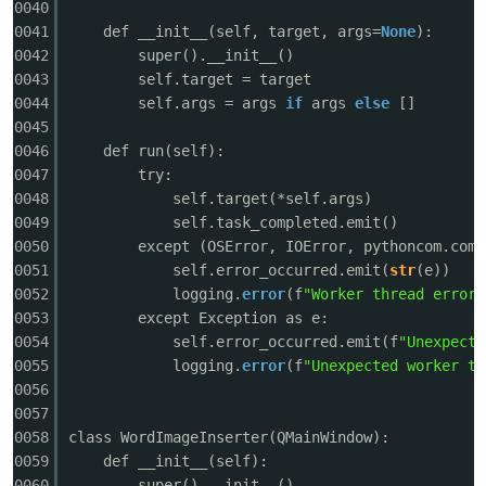
0040
0041
def __init__(self, target, args=
None
):
0042
super().__init__()
0043
self.target = target
po
0044
self.args = args
if
args
else
[]
0045
0046
def run(self):
0047
try:
0048
self.target(*self.args)
0049
self.task_completed.emit()
0050
except (OSError, IOError, pythoncom.com_
0051
self.error_occurred.emit(
str
(e))
0052
logging.
error
(f
"Worker thread error:
jie.
0053
except Exception as e:
0054
self.error_occurred.emit(f
"Unexpecte
0055
logging.
error
(f
"Unexpected worker th
0056
0057
0058
class WordImageInserter(QMainWindow):
0059
def __init__(self):
0060
super().__init__()