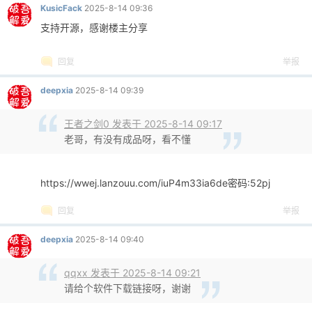
KusicFack
2025-8-14 09:36
0346
self.preview_label.setStyleSheet(
"color:
支持开源，感谢楼主分享
0347
right_layout.addWidget(self.preview_labe
0348
0349
# 图片信息标签
回复
举报
0350
self.info_label = QLabel()
0351
self.info_label.setFont(QFont(
"Arial"
, 8
deepxia
2025-8-14 09:39
0352
self.info_label.setStyleSheet(
"color: #6
0353
self.info_label.setAlignment(Qt.Alignmen
王者之剑0 发表于 2025-8-14 09:17
0354
right_layout.addWidget(self.info_label, 
老哥，有没有成品呀，看不懂
0355
0356
# 图片列表操作按钮
0357
list_btn_frame = QFrame()
https://wwej.lanzouu.com/iuP4m33ia6de密码:52pj
0358
list_btn_layout = QHBoxLayout(list_btn_f
回复
举报
0359
list_btn_layout.setContentsMargins(0, 0,
0360
list_btn_layout.setSpacing(5)
deepxia
2025-8-14 09:40
0361
0362
# 删除选中图片按钮
qqxx 发表于 2025-8-14 09:21
0363
self.delete_btn = QPushButton(
"删除选中图
请给个软件下载链接呀，谢谢
0364
self.delete_btn.setFont(self.small_font)
0365
self.delete_btn.setStyleSheet(
"backgroun