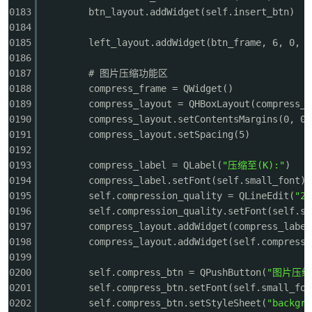
0183
btn_layout.addWidget(self.insert_btn)
0184
0185
left_layout.addWidget(btn_frame, 6, 0, 1
0186
0187
# 图片压缩功能区
0188
compress_frame = QWidget()
0189
compress_layout = QHBoxLayout(compress_f
0190
compress_layout.setContentsMargins(0, 0,
0191
compress_layout.setSpacing(5)
0192
0193
compress_label = QLabel(
"压缩至(K):"
)
0194
compress_label.setFont(self.small_font)
0195
self.compression_quality = QLineEdit(
"20
0196
self.compression_quality.setFont(self.sm
0197
compress_layout.addWidget(compress_label
0198
compress_layout.addWidget(self.compressi
0199
0200
self.compress_btn = QPushButton(
"图片压缩
0201
self.compress_btn.setFont(self.small_fon
0202
self.compress_btn.setStyleSheet(
"backgro