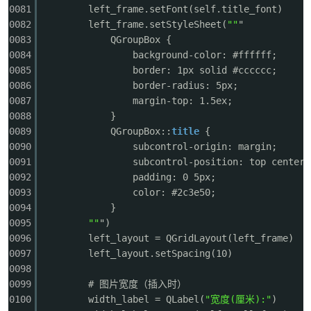
0081
left_frame.setFont(self.title_font)
0082
left_frame.setStyleSheet(
""
"
0083
QGroupBox {
0084
background-color: #ffffff;
0085
border: 1px solid #cccccc;
0086
border-radius: 5px;
0087
margin-top: 1.5ex;
0088
}
0089
QGroupBox::
title
{
0090
subcontrol-origin: margin;
0091
subcontrol-position: top center;
0092
padding: 0 5px;
0093
color: #2c3e50;
0094
}
0095
""
")
0096
left_layout = QGridLayout(left_frame)
0097
left_layout.setSpacing(10)
0098
0099
# 图片宽度（插入时）
0100
width_label = QLabel(
"宽度(厘米):"
)