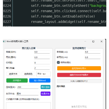
0223
self.rename_btn.setFont(self.small_font)
0224
self.rename_btn.setStyleSheet(
"backgroun
0225
self.rename_btn.clicked.connect(self.bat
0226
self.rename_btn.setEnabled(False)
0227
rename_layout.addWidget(self.rename_btn)
0228
0229
left_layout.addWidget(rename_frame, 8, 0
0230
0231
# 图片列表标题
0232
list_label = QLabel(
"已选图片列表 (支持拖
0233
list_label.setFont(self.small_font)
0234
left_layout.addWidget(list_label, 9, 0, 
0235
0236
# 图片列表框
0237
self.image_list = QListWidget()
0238
self.image_list.setFont(QFont(
"Consolas"
0239
self.image_list.setSelectionMode(QListWi
0240
self.image_list.itemSelectionChanged.con
0241
self.image_list.setAcceptDrops(True)
0242
self.image_list.setStyleSheet(
""
"
0243
QListWidget {