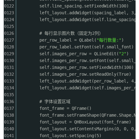
0122
self.line_spacing.setFixedWidth(100)
0123
left_layout.addWidget(spacing_label, 3, 
0124
left_layout.addWidget(self.line_spacing,
0125
0126
# 每行显示图片数（固定为2列）
0127
per_row_label = QLabel(
"每行数量:"
)
0128
per_row_label.setFont(self.small_font)
0129
self.images_per_row = QLineEdit(
"2"
)
0130
self.images_per_row.setFont(self.small_f
0131
self.images_per_row.setFixedWidth(100)
0132
self.images_per_row.setReadOnly(True)
0133
left_layout.addWidget(per_row_label, 4, 
0134
left_layout.addWidget(self.images_per_ro
0135
0136
# 字体设置区域
0137
font_frame = QFrame()
0138
font_frame.setFrameShape(QFrame.Shape.No
0139
font_layout = QHBoxLayout(font_frame)
0140
font_layout.setContentsMargins(0, 0, 0, 
0141
font_layout.setSpacing(5)