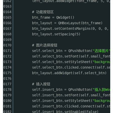
0162
left_layout.addWidget(font_frame, 5, 0, 
0163
0164
# 功能按钮区
0165
btn_frame = QWidget()
0166
btn_layout = QHBoxLayout(btn_frame)
0167
btn_layout.setContentsMargins(0, 0, 0, 0
0168
btn_layout.setSpacing(5)
0169
0170
# 图片选择按钮
0171
self.select_btn = QPushButton(
"选择图片"
)
0172
self.select_btn.setFont(self.small_font)
0173
self.select_btn.setStyleSheet(
"backgroun
0174
self.select_btn.clicked.connect(self.sel
0175
btn_layout.addWidget(self.select_btn)
0176
0177
# 插入按钮
0178
self.insert_btn = QPushButton(
"插入到Word
0179
self.insert_btn.setFont(self.small_font)
0180
self.insert_btn.setStyleSheet(
"backgroun
0181
self.insert_btn.clicked.connect(self.sta
0182
self.insert_btn.setEnabled(False)