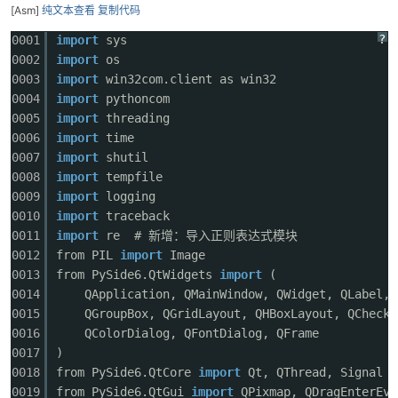
[Asm]
纯文本查看
复制代码
?
0001
import
sys
0002
import
os
0003
import
win32com.client as win32
0004
import
pythoncom
0005
import
threading
0006
import
time
0007
import
shutil
破
0008
import
tempfile
0009
import
logging
0010
import
traceback
0011
import
re # 新增：导入正则表达式模块
0012
from PIL
import
Image
0013
from PySide6.QtWidgets
import
(
0014
QApplication, QMainWindow, QWidget, QLabel, 
0015
QGroupBox, QGridLayout, QHBoxLayout, QCheckB
0016
QColorDialog, QFontDialog, QFrame
解
0017
)
0018
from PySide6.QtCore
import
Qt, QThread, Signal
0019
from PySide6.QtGui
import
QPixmap, QDragEnterEve