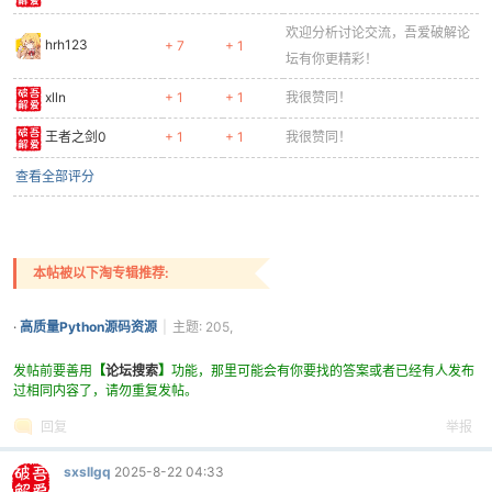
0264
# 右侧：批量调整区域
0265
right_frame = QGroupBox(
"批量调整图片"
)
欢迎分析讨论交流，吾爱破解论
hrh123
+ 7
+ 1
0266
right_frame.setFont(self.title_font)
坛有你更精彩！
0267
right_frame.setStyleSheet(
""
"
xlln
+ 1
+ 1
我很赞同！
0268
QGroupBox {
0269
background-color: #ffffff;
王者之剑0
+ 1
+ 1
我很赞同！
0270
border: 1px solid #cccccc;
0271
border-radius: 5px;
查看全部评分
0272
margin-top: 1.5ex;
0273
}
0274
QGroupBox::
title
{
0275
subcontrol-origin: margin;
本帖被以下淘专辑推荐:
0276
subcontrol-position: top center;
0277
padding: 0 5px;
·
高质量Python源码资源
|
主题: 205,
0278
color: #2c3e50;
订阅: 77
0279
}
发帖前要善用
【
论坛搜索
】
功能，那里可能会有你要找的答案或者已经有人发布
过相同内容了，请勿重复发帖。
0280
""
")
0281
right_layout = QGridLayout(right_frame)
回复
举报
0282
right_layout.setSpacing(10)
0283
sxsllgq
2025-8-22 04:33
0284
# 调整宽度