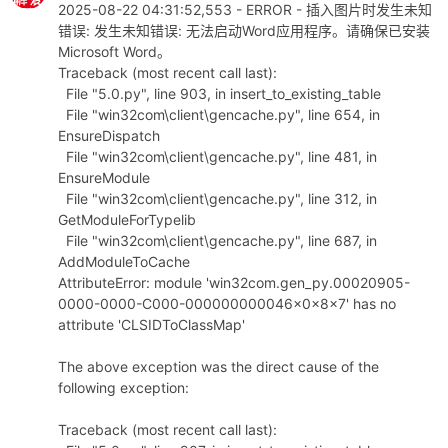
2025-08-22 04:31:52,553 - ERROR - 插入图片时发生未知
0285
resize_width_label = QLabel(
"新宽度(cm):
错误: 发生未知错误: 无法启动Word应用程序。请确保已安装
0286
resize_width_label.setFont(self.small_fo
Microsoft Word。
0287
self.resize_width = QLineEdit(
"8.0"
)
Traceback (most recent call last):
0288
self.resize_width.setFont(self.small_fon
File "5.0.py", line 903, in insert_to_existing_table
0289
self.resize_width.setFixedWidth(100)
File "win32com\client\gencache.py", line 654, in
0290
right_layout.addWidget(resize_width_labe
EnsureDispatch
0291
right_layout.addWidget(self.resize_width
File "win32com\client\gencache.py", line 481, in
0292
EnsureModule
0293
# 调整高度
File "win32com\client\gencache.py", line 312, in
0294
GetModuleForTypelib
resize_height_label = QLabel(
"新高度(cm):
File "win32com\client\gencache.py", line 687, in
0295
resize_height_label.setFont(self.small_f
AddModuleToCache
0296
self.resize_height = QLineEdit(
"6.0"
)
AttributeError: module 'win32com.gen_py.00020905-
0297
self.resize_height.setFont(self.small_fo
0000-0000-C000-000000000046x0x8x7' has no
0298
self.resize_height.setFixedWidth(100)
attribute 'CLSIDToClassMap'
0299
right_layout.addWidget(resize_height_lab
0300
right_layout.addWidget(self.resize_heigh
The above exception was the direct cause of the
0301
following exception:
0302
# 保持纵横比
0303
self.lock_aspect = QCheckBox(
"保持纵横比"
Traceback (most recent call last):
0304
self.lock_aspect.setFont(self.small_font