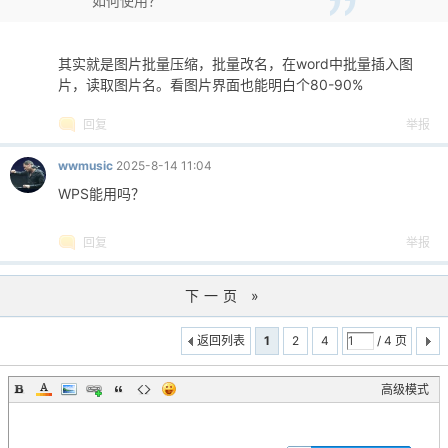
如何使用？
0386
0387
# 存储图片路径
0388
self.image_paths = []
其实就是图片批量压缩，批量改名，在word中批量插入图
0389
# 存储压缩后的图片路径
片，读取图片名。看图片界面也能明白个80-90%
0390
self.compressed_paths = []
0391
回复
举报
0392
# 字体设置
0393
self.font_name =
"宋体"
# 使用界面默认字
wwmusic
2025-8-14 11:04
0394
self.font_size = 9 # 使用正常字体大小
WPS能用吗？
0395
self.font_color = QColor(0, 0, 0) # 
0396
回复
举报
0397
# 设置日志记录
0398
logging.basicConfig(filename=
'word_image
0399
format=
'%(asctime)s 
下一页 »
0400
0401
# 启用拖放功能
返回列表
1
2
4
/ 4 页
0402
self.setAcceptDrops(True)
0403
self.image_list.setAcceptDrops(True)
高级模式
0404
0405
# 在创建完所有控件后调用 update_font_previe
0406
self.update_font_preview()