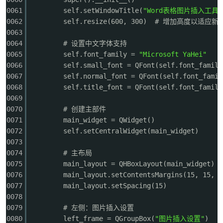
0061
self.setWindowTitle(
"Word表格图片插入工具"
cn
0062
self.resize(600, 300) # 增加高度以适应新
0063
0064
# 设置中文字体支持
0065
self.font_family =
"Microsoft YaHei"
0066
self.small_font = QFont(self.font_family
0067
self.normal_font = QFont(self.font_famil
0068
self.title_font = QFont(self.font_family
0069
0070
# 创建主部件
0071
main_widget = QWidget()
0072
self.setCentralWidget(main_widget)
0073
0074
# 主布局
0075
main_layout = QHBoxLayout(main_widget)
0076
main_layout.setContentsMargins(15, 15, 1
0077
main_layout.setSpacing(15)
0078
0079
# 左侧：图片插入设置
0080
left_frame = QGroupBox(
"图片插入设置"
)