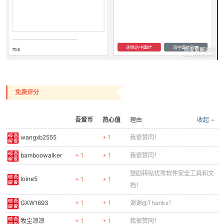
0244
border: 1px solid #cccccc;
0245
background-color: white;
0246
}
0247
""
")
0248
left_layout.addWidget(self.image_list, 1
0249
0250
# 进度条
0251
self.progress = QProgressBar()
免费评分
0252
self.progress.setRange(0, 100)
0253
left_layout.addWidget(self.progress, 11,
0254
吾爱币
热心值
理由
收起
0255
# 状态标签
wangxb2555
+ 1
我很赞同！
0256
self.status_label = QLabel(
"就绪"
)
0257
self.status_label.setFont(QFont(self.fon
bamboowalker
+ 1
+ 1
我很赞同！
0258
self.status_label.setStyleSheet(
"color: 
0259
left_layout.addWidget(self.status_label,
鼓励转贴优秀软件安全工具和文
loine5
+ 1
+ 1
0260
档！
0261
# 设置左侧布局权重
GXW1693
+ 1
+ 1
谢谢@Thanks！
0262
left_layout.setRowStretch(10, 1)
0263
牧尘凉凉
+ 1
+ 1
我很赞同！