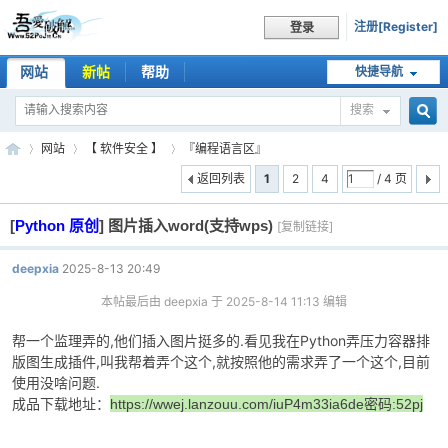
注册[Register]
登录
网站
新帖
帮助
快捷导航
搜索
搜
网站
【 软件安全 】
『编程语言区』
返回列表
1
2
4
/ 4 页
[
Python 原创
]
图片插入word(支持wps)
索
[复制链接]
吾
»
›
›
deepxia
2025-8-13 20:49
本帖最后由 deepxia 于 2025-8-14 11:13 编辑
帮一个监理弄的,他们插入图片挺多的.看见我在Python弄压力容器排
版图生成插件,叫我帮着弄个这个,就按照他的需求弄了一个这个,目前
使用没啥问题.
成品下载地址：
https://wwej.lanzouu.com/iuP4m33ia6de
密码:52pj
爱