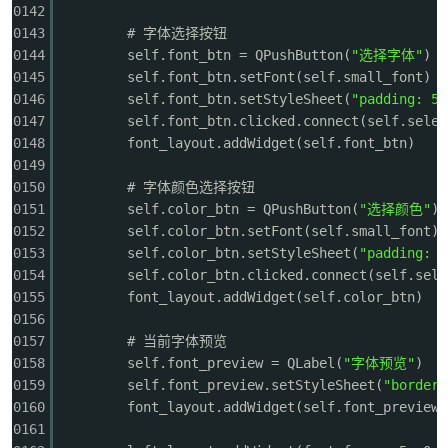
0142
0143
# 字体选择按钮
0144
self.font_btn = QPushButton(
"选择字体"
)
0145
self.font_btn.setFont(self.small_font)
0146
self.font_btn.setStyleSheet(
"padding: 5p
0147
self.font_btn.clicked.connect(self.selec
0148
font_layout.addWidget(self.font_btn)
0149
0150
# 字体颜色选择按钮
0151
self.color_btn = QPushButton(
"选择颜色"
)
0152
self.color_btn.setFont(self.small_font)
0153
self.color_btn.setStyleSheet(
"padding: 5
0154
self.color_btn.clicked.connect(self.sele
0155
font_layout.addWidget(self.color_btn)
0156
0157
# 当前字体预览
0158
self.font_preview = QLabel(
"字体预览"
)
0159
self.font_preview.setStyleSheet(
"border:
0160
font_layout.addWidget(self.font_preview)
0161