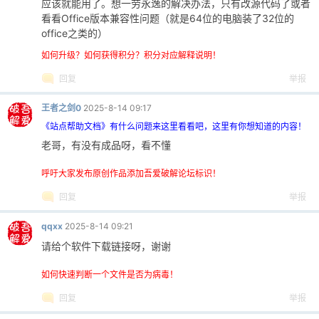
应该就能用了。想一劳永逸的解决办法，只有改源代码了或者
0325
copy_btn.setStyleSheet(
"background-color
看看Office版本兼容性问题（就是64位的电脑装了32位的
0326
copy_btn.clicked.connect(self.copy_inser
office之类的）
0327
right_layout.addWidget(copy_btn, 5, 0, 1
0328
如何升级？如何获得积分？积分对应解释说明！
0329
# 图片预览区域
回复
举报
0330
preview_label = QLabel(
"图片预览"
)
0331
preview_label.setFont(QFont(self.font_fa
王者之剑0
2025-8-14 09:17
0332
right_layout.addWidget(preview_label, 6,
《站点帮助文档》有什么问题来这里看看吧，这里有你想知道的内容！
0333
0334
老哥，有没有成品呀，看不懂
# 图片预览 - 增大预览区域
0335
self.preview_label = QLabel()
呼吁大家发布原创作品添加吾爱破解论坛标识！
0336
self.preview_label.setAlignment(Qt.Align
0337
self.preview_label.setStyleSheet(
""
"
回复
举报
0338
QLabel {
0339
background-color: #f0f0f0;
qqxx
2025-8-14 09:21
0340
border: 1px solid #cccccc;
请给个软件下载链接呀，谢谢
0341
}
0342
""
")
如何快速判断一个文件是否为病毒！
0343
self.preview_label.setMinimumSize(20
回复
举报
0344
self.preview_label.setText(
"请选择图片预览
0345
self.preview_label.setFont(QFont(
"Arial"