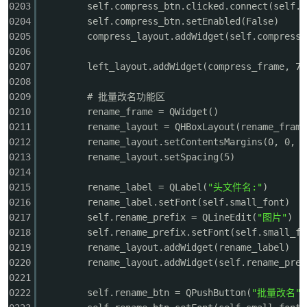
0203
self.compress_btn.clicked.connect(self.s
0204
self.compress_btn.setEnabled(False)
0205
compress_layout.addWidget(self.compress_
0206
0207
left_layout.addWidget(compress_frame, 7,
0208
0209
# 批量改名功能区
0210
rename_frame = QWidget()
0211
rename_layout = QHBoxLayout(rename_frame
0212
rename_layout.setContentsMargins(0, 0, 0
0213
rename_layout.setSpacing(5)
0214
0215
rename_label = QLabel(
"头文件名:"
)
0216
rename_label.setFont(self.small_font)
0217
self.rename_prefix = QLineEdit(
"图片"
)
0218
self.rename_prefix.setFont(self.small_fo
0219
rename_layout.addWidget(rename_label)
0220
rename_layout.addWidget(self.rename_pref
0221
0222
self.rename_btn = QPushButton(
"批量改名"
)