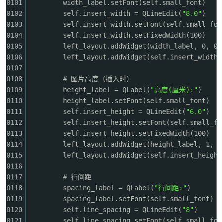
0101
width_label.setFont(self.small_font)
0102
self.insert_width = QLineEdit(
"8.0"
)
0103
self.insert_width.setFont(self.small_fon
0104
self.insert_width.setFixedWidth(100)
0105
left_layout.addWidget(width_label, 0, 0)
0106
left_layout.addWidget(self.insert_width,
0107
0108
# 图片高度（插入时）
0109
height_label = QLabel(
"高度(厘米):"
)
0110
height_label.setFont(self.small_font)
0111
self.insert_height = QLineEdit(
"6.0"
)
0112
self.insert_height.setFont(self.small_fo
0113
self.insert_height.setFixedWidth(100)
0114
left_layout.addWidget(height_label, 1, 0
0115
left_layout.addWidget(self.insert_height
0116
0117
# 行间距
0118
spacing_label = QLabel(
"行间距:"
)
0119
spacing_label.setFont(self.small_font)
0120
self.line_spacing = QLineEdit(
"8"
)
0121
self.line_spacing.setFont(self.small_fon