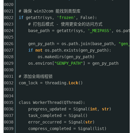
0020
0021
# 确保 win32com 能找到类型库
0022
if
getattr(sys,
'frozen'
, False):
0023
# 打包后模式 - 使用更安全的访问方式
0024
base_path = getattr(sys,
'_MEIPASS'
, os.path
0025
-
0026
gen_py_path = os.path.join(base_path,
"gen_p
0027
if
not
os.path.exists(gen_py_path):
0028
os.makedirs(gen_py_path)
0029
os.environ[
"GENPY_PATH"
] = gen_py_path
0030
0031
# 添加全局线程锁
0032
com_lock = threading.
Lock
()
0033
0034
52
0035
class WorkerThread(QThread):
0036
progress_updated = Signal(
int
,
str
)
0037
task_completed = Signal()
0038
error_occurred = Signal(
str
)
0039
compress_completed = Signal(list)