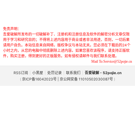
免责声明：
吾爱破解所发布的一切破解补丁、注册机和注册信息及软件的解密分析文章仅限
用于学习和研究目的；不得将上述内容用于商业或者非法用途，否则，一切后果
请用户自负。本站信息来自网络，版权争议与本站无关。您必须在下载后的24个
小时之内，从您的电脑中彻底删除上述内容。如果您喜欢该程序，请支持正版软
件，购买注册，得到更好的正版服务。如有侵权请邮件与我们联系处理。
Mail To:Service@52pojie.cn
RSS订阅
|
小黑屋
|
处罚记录
|
联系我们
|
吾爱破解 - 52pojie.cn
(
京ICP备16042023号 | 京公网安备 11010502030087号
)