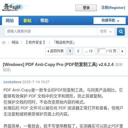
注册[Register]
登录
网站
新帖
帮助
快捷导航
搜索
搜
网站
【 软件安全 】
『精品软件区』
返回列表
1
2
... 12
/ 12 页
[Windows]
PDF Anti-Copy Pro (PDF防复制工具) v2.6.2.4
索
[复制
吾
»
›
›
链接]
xscbelieve
2025-7-14 15:27
PDF Anti-Copy是一款专业的PDF防复制工具，与同类产品相比，它
能够有效保护 PDF 文档中的文字和图形，防止其被复制。
在保护文档的同时，不会改变原始内容的格式。
处理后的 PDF 文件可以被任何 PDF 阅读器正常打开和查看，但用户
无法复制或转换受保护页面上的内容。
爱
界面简单，一看就会，就不写使用教程了，实测确实可以防止PDF里