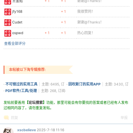
王金彪
+ 1
+ 1
谢谢@Thanks！
jfy168
+ 1
我很赞同！
Cudet
+ 1
谢谢@Thanks！
ospwd
+ 1
+ 1
热心回复！
查看全部评分
本帖被以下淘专辑推荐:
·
不可错过的实用工具
|
主题: 6495, 订
·
因吹斯汀的实用APP
|
主题: 3430, 订
阅: 3706
阅: 1361
·
PDF软件/工具/处理
|
主题: 268, 订阅:
313
发帖前要善用
【
论坛搜索
】
功能，那里可能会有你要找的答案或者已经有人发布
过相同内容了，请勿重复发帖。
回复
举报
xscbelieve
2025-7-18 11:16