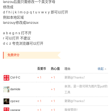
lanzou后面只需修改一个英文字母
修改成
d f h i j k l m o p q t u v w x y 即可以打开
例如本地区域
po
lanzouy修改成lanzoux
a b e g n s 打不开
r 可以打开 不建议
d c z 夸克浏览器可以打开
免费评分
吾爱币
热心值
理由
收起
jie.
Ctrl十C
+ 1
+ 1
谢谢@Thanks！
亲测，是一款可转为图片型pdf的
damide
+ 1
工具
zpzwz
+ 1
+ 1
谢谢@Thanks！
yaoww
+ 1
+ 1
我很赞同！