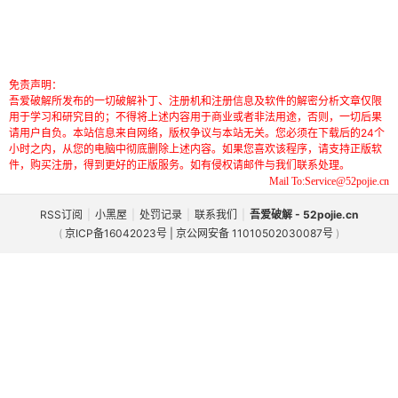
免责声明：
吾爱破解所发布的一切破解补丁、注册机和注册信息及软件的解密分析文章仅限
用于学习和研究目的；不得将上述内容用于商业或者非法用途，否则，一切后果
请用户自负。本站信息来自网络，版权争议与本站无关。您必须在下载后的24个
小时之内，从您的电脑中彻底删除上述内容。如果您喜欢该程序，请支持正版软
件，购买注册，得到更好的正版服务。如有侵权请邮件与我们联系处理。
Mail To:Service@52pojie.cn
RSS订阅
|
小黑屋
|
处罚记录
|
联系我们
|
吾爱破解 - 52pojie.cn
(
京ICP备16042023号 | 京公网安备 11010502030087号
)