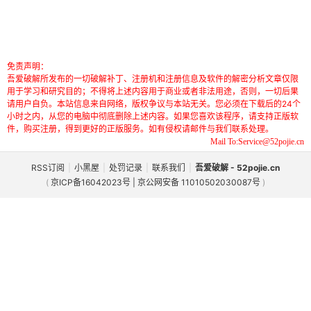
免责声明：
吾爱破解所发布的一切破解补丁、注册机和注册信息及软件的解密分析文章仅限
用于学习和研究目的；不得将上述内容用于商业或者非法用途，否则，一切后果
请用户自负。本站信息来自网络，版权争议与本站无关。您必须在下载后的24个
小时之内，从您的电脑中彻底删除上述内容。如果您喜欢该程序，请支持正版软
件，购买注册，得到更好的正版服务。如有侵权请邮件与我们联系处理。
Mail To:Service@52pojie.cn
RSS订阅
|
小黑屋
|
处罚记录
|
联系我们
|
吾爱破解 - 52pojie.cn
(
京ICP备16042023号 | 京公网安备 11010502030087号
)