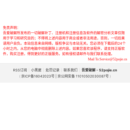
免责声明：
吾爱破解所发布的一切破解补丁、注册机和注册信息及软件的解密分析文章仅限
用于学习和研究目的；不得将上述内容用于商业或者非法用途，否则，一切后果
请用户自负。本站信息来自网络，版权争议与本站无关。您必须在下载后的24个
小时之内，从您的电脑中彻底删除上述内容。如果您喜欢该程序，请支持正版软
件，购买注册，得到更好的正版服务。如有侵权请邮件与我们联系处理。
Mail To:Service@52pojie.cn
RSS订阅
|
小黑屋
|
处罚记录
|
联系我们
|
吾爱破解 - 52pojie.cn
(
京ICP备16042023号 | 京公网安备 11010502030087号
)