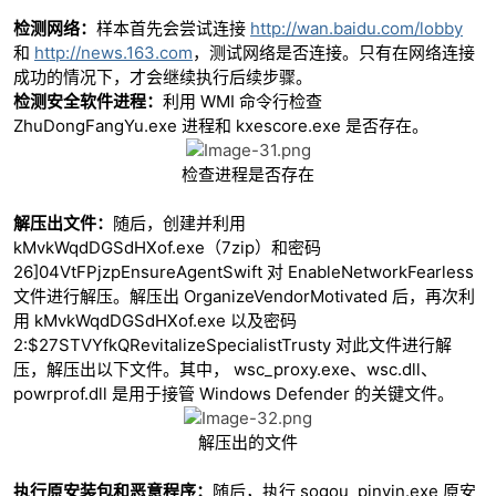
检测网络：
样本首先会尝试连接
http://wan.baidu.com/lobby
和
http://news.163.com
，测试网络是否连接。只有在网络连接
成功的情况下，才会继续执行后续步骤。
检测安全软件进程：
利用 WMI 命令行检查
ZhuDongFangYu.exe 进程和 kxescore.exe 是否存在。
检查进程是否存在
解压出文件：
随后，创建并利用
kMvkWqdDGSdHXof.exe（7zip）和密码
26]04VtFPjzpEnsureAgentSwift 对 EnableNetworkFearless
文件进行解压。解压出 OrganizeVendorMotivated 后，再次利
用 kMvkWqdDGSdHXof.exe 以及密码
2:$27STVYfkQRevitalizeSpecialistTrusty 对此文件进行解
压，解压出以下文件。其中， wsc_proxy.exe、wsc.dll、
powrprof.dll 是用于接管 Windows Defender 的关键文件。
解压出的文件
执行原安装包和恶意程序：
随后，执行 sogou_pinyin.exe 原安