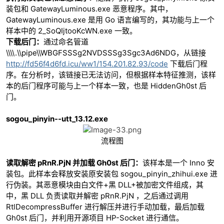
装包和 GatewayLuminous.exe 恶意程序。其中，
GatewayLuminous.exe 是用 Go 语言编写的，其功能与上一个
样本中的 2_SoQIjtooKcWN.exe 一致。
下载后门：
通过命名管道
\\\\.\\pipe\\WBGFSSSg2NVDSSSg3Sgc3Ad6NDG，从链接
http://fd56f4d6fd.icu/ww1/154.201.82.93/code
下载后门程
序。在分析时，该链接已无法访问，但根据样本特征推测，该样
本的后门程序可能与上一个样本一致，也是 HiddenGh0st 后
门。
sogou_pinyin--utt_13.12.exe
流程图
读取解密 pRnR.PjN 并加载 Gh0st 后门：
该样本是一个 Inno 安
装包。此样本会释放安装原安装包 sogou_pinyin_zhihui.exe 进
行伪装。其恶意模块由白文件+黑 DLL+被加密文件组成，其
中，黑 DLL 负责读取并解密 pRnR.PjN ，之后通过调用
RtlDecompressBuffer 进行解压并进行手动加载，最后加载
Gh0st 后门，并利用开源项目 HP-Socket 进行通信。