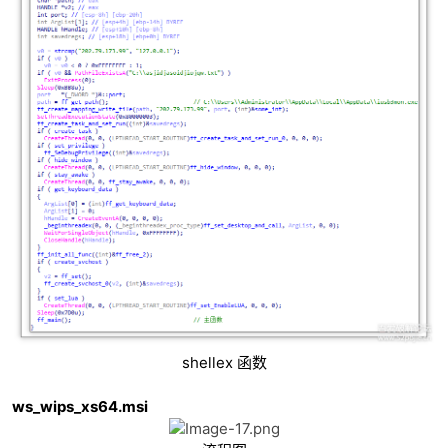
shellex 函数
ws_wips_xs64.msi