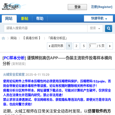
注册[Register]
登录
网站
新帖
帮助
快捷导航
搜索
搜
网站
【 病毒分析 】
『病毒分析区』
返回列表
1
2
5
/ 5 页
[
PC样本分析
]
谨慎辨别高仿APP——伪装主流软件投毒样本横向
索
吾
»
›
›
分析
[复制链接]
火绒安全实验室
2025-6-11 15:29
使用论坛附件上传样本压缩包时必须使用压缩密码保护，压缩密码:52pojie，否
则会导致论坛被杀毒软件等误报，论坛有权随时删除相关附件和帖子！
病毒分析分区附件样本、网址谨慎下载点击，可能对计算机产生破坏，仅供安全
人员在法律允许范围内研究，禁止非法用途！
禁止求非法渗透测试、非法网络攻击、获取隐私等违法内容，即使对方是非法内
容，也应向警方求助！
近期，火绒工程师在日常关注安全动态时发现，以
仿冒软件的方
爱