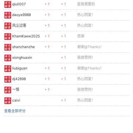
qiuli007
+ 1
+ 1
是我需要的
daoye9988
+ 1
+ 1
热心回复！
风尘过客
+ 1
+ 1
热心回复！
KhamKaew2025
+ 1
+ 1
感谢
shanzhanzhe
+ 1
+ 1
谢谢@Thanks！
xionghuaxin
+ 1
我很赞同！
liubiguan
+ 1
+ 1
谢谢@Thanks！
dj42898
+ 1
+ 1
热心回复！
一悟
+ 1
我很赞同！
caivi
+ 1
热心回复！
查看全部评分