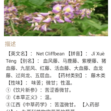
po
jie.