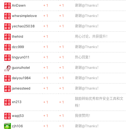
AnDawn
+ 1
+ 1
谢谢@Thanks！
whwsimplelove
+ 1
+ 1
谢谢@Thanks！
yechao25038
+ 1
+ 1
谢谢@Thanks！
thehird
+ 1
用心讨论，共获提升！
dzc999
+ 1
+ 1
谢谢@Thanks！
lingyun011
+ 1
+ 1
热心回复！
guoruihotel
+ 1
+ 1
谢谢@Thanks！
daiyou1984
+ 1
+ 1
谢谢@Thanks！
jamessteed
+ 1
+ 1
谢谢@Thanks！
鼓励转贴优秀软件安全工具和文
xn213
+ 1
+ 1
档！
wapj53
+ 1
+ 1
我很赞同！
zjh106
+ 1
+ 1
谢谢@Thanks！