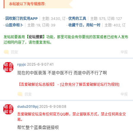
本帖被以下淘专辑推荐:
·
因吹斯汀的实用APP
|
主题: 3430, 订
·
优秀的工具
|
主题: 575, 订阅: 127
阅: 1361
·
山医命相卜
|
主题: 19, 订阅: 39
·
收藏千日，用帖一时
|
主题: 402, 订
阅: 25
发帖前要善用
【
论坛搜索
】
功能，那里可能会有你要找的答案或者已经有人发布
过相同内容了，请勿重复发帖。
回复
举报
rgyjc
2025-6-9 07:41
现在的中医衰落 不是中医不行 而是中药不行了啊
【吾爱破解论坛总版规】 - [让你充分了解吾爱破解论坛行为规则]
回复
举报
dudu2019pj
2025-6-9 08:08
吾爱破解论坛没有任何官方QQ群，禁止留联系方式，禁止任何商业交
易。
帮忙整个蓝奏盘链接呗