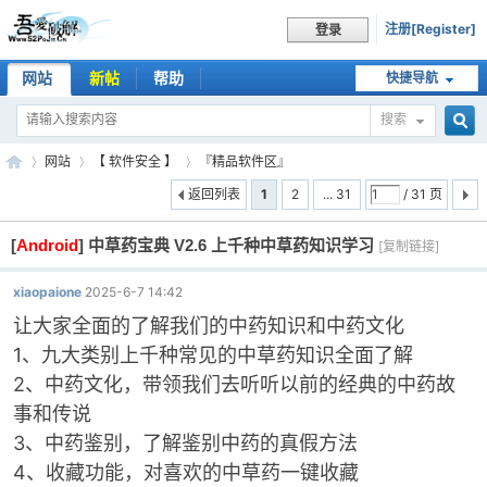
注册[Register]
登录
网站
新帖
帮助
快捷导航
搜索
搜
网站
【 软件安全 】
『精品软件区』
返回列表
1
2
... 31
/ 31 页
[
Android
]
中草药宝典 V2.6 上千种中草药知识学习
索
[复制链接]
吾
»
›
›
xiaopaione
2025-6-7 14:42
让大家全面的了解我们的中药知识和中药文化
1、九大类别上千种常见的中草药知识全面了解
2、中药文化，带领我们去听听以前的经典的中药故
事和传说
3、中药鉴别，了解鉴别中药的真假方法
4、收藏功能，对喜欢的中草药一键收藏
爱