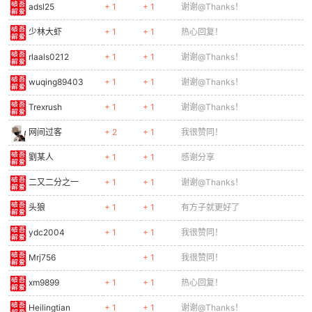
adsl25
+ 1
+ 1
谢谢@Thanks！
少林大虾
+ 1
+ 1
热心回复！
rlaals0212
+ 1
+ 1
谢谢@Thanks！
wuqing89403
+ 1
+ 1
谢谢@Thanks！
Trexrush
+ 1
+ 1
谢谢@Thanks！
网间过客
+ 2
+ 1
我很赞同！
劉某人
+ 1
+ 1
感谢分享
二又二分之一
+ 1
+ 1
谢谢@Thanks！
头狼
+ 1
+ 1
有方子就更好了
ydc2004
+ 1
+ 1
我很赞同！
Mrj756
+ 1
我很赞同！
xm9899
+ 1
+ 1
热心回复！
Heilingtian
+ 1
+ 1
谢谢@Thanks！