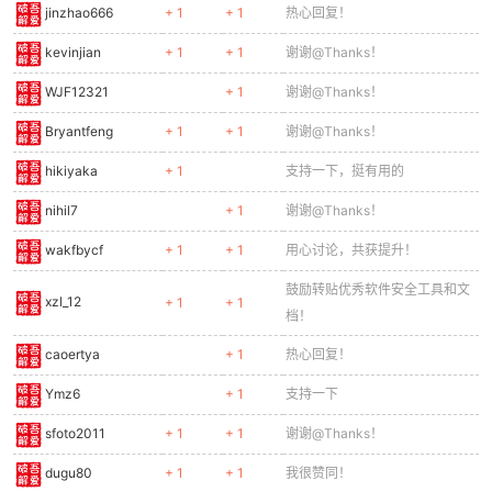
jinzhao666
+ 1
+ 1
热心回复！
kevinjian
+ 1
+ 1
谢谢@Thanks！
WJF12321
+ 1
谢谢@Thanks！
Bryantfeng
+ 1
+ 1
谢谢@Thanks！
hikiyaka
+ 1
支持一下，挺有用的
nihil7
+ 1
谢谢@Thanks！
wakfbycf
+ 1
+ 1
用心讨论，共获提升！
鼓励转贴优秀软件安全工具和文
xzl_12
+ 1
+ 1
档！
caoertya
+ 1
热心回复！
Ymz6
+ 1
支持一下
sfoto2011
+ 1
+ 1
谢谢@Thanks！
dugu80
+ 1
+ 1
我很赞同！