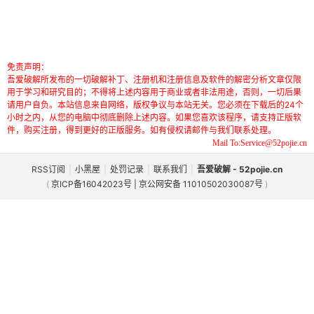
免责声明：
吾爱破解所发布的一切破解补丁、注册机和注册信息及软件的解密分析文章仅限
用于学习和研究目的；不得将上述内容用于商业或者非法用途，否则，一切后果
请用户自负。本站信息来自网络，版权争议与本站无关。您必须在下载后的24个
小时之内，从您的电脑中彻底删除上述内容。如果您喜欢该程序，请支持正版软
件，购买注册，得到更好的正版服务。如有侵权请邮件与我们联系处理。
Mail To:Service@52pojie.cn
RSS订阅
|
小黑屋
|
处罚记录
|
联系我们
|
吾爱破解 - 52pojie.cn
(
京ICP备16042023号 | 京公网安备 11010502030087号
)