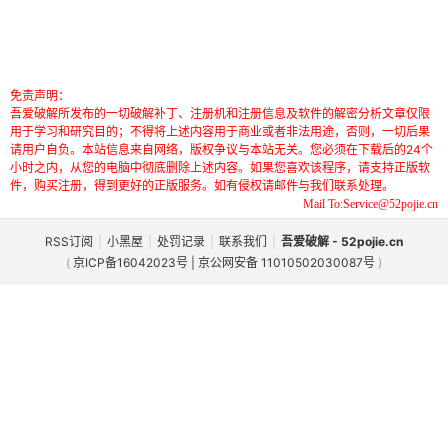
免责声明：
吾爱破解所发布的一切破解补丁、注册机和注册信息及软件的解密分析文章仅限
用于学习和研究目的；不得将上述内容用于商业或者非法用途，否则，一切后果
请用户自负。本站信息来自网络，版权争议与本站无关。您必须在下载后的24个
小时之内，从您的电脑中彻底删除上述内容。如果您喜欢该程序，请支持正版软
件，购买注册，得到更好的正版服务。如有侵权请邮件与我们联系处理。
Mail To:Service@52pojie.cn
RSS订阅
|
小黑屋
|
处罚记录
|
联系我们
|
吾爱破解 - 52pojie.cn
(
京ICP备16042023号 | 京公网安备 11010502030087号
)