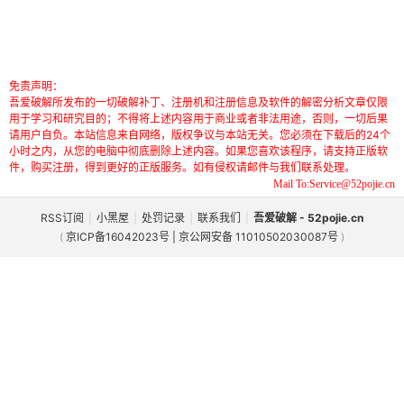
免责声明：
吾爱破解所发布的一切破解补丁、注册机和注册信息及软件的解密分析文章仅限
用于学习和研究目的；不得将上述内容用于商业或者非法用途，否则，一切后果
请用户自负。本站信息来自网络，版权争议与本站无关。您必须在下载后的24个
小时之内，从您的电脑中彻底删除上述内容。如果您喜欢该程序，请支持正版软
件，购买注册，得到更好的正版服务。如有侵权请邮件与我们联系处理。
Mail To:Service@52pojie.cn
RSS订阅
|
小黑屋
|
处罚记录
|
联系我们
|
吾爱破解 - 52pojie.cn
(
京ICP备16042023号 | 京公网安备 11010502030087号
)