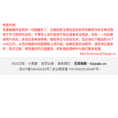
免责声明：
吾爱破解所发布的一切破解补丁、注册机和注册信息及软件的解密分析文章仅限
用于学习和研究目的；不得将上述内容用于商业或者非法用途，否则，一切后果
请用户自负。本站信息来自网络，版权争议与本站无关。您必须在下载后的24个
小时之内，从您的电脑中彻底删除上述内容。如果您喜欢该程序，请支持正版软
件，购买注册，得到更好的正版服务。如有侵权请邮件与我们联系处理。
Mail To:Service@52pojie.cn
RSS订阅
|
小黑屋
|
处罚记录
|
联系我们
|
吾爱破解 - 52pojie.cn
(
京ICP备16042023号 | 京公网安备 11010502030087号
)