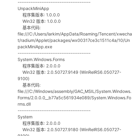
----------------------------------------
UnpackMiniApp
cn
程序集版本: 1.0.0.0
Win32 版本: 1.0.0.0
基本代码:
file:///C:/Users/larkim/AppData/Roaming/Tencent/xwecha
t/radium/Applet/packages/wx00317ce3c1511c4a/10/Un
packMiniApp.exe
----------------------------------------
System.Windows.Forms
程序集版本: 2.0.0.0
Win32 版本: 2.0.50727.9149 (WinRelRS6.050727-
9100)
基本代码:
file:///C:/Windows/assembly/GAC_MSIL/System.Windows.
Forms/2.0.0.0__b77a5c561934e089/System.Windows.Fo
rms.dll
----------------------------------------
System
程序集版本: 2.0.0.0
Win32 版本: 2.0.50727.9180 (WinRelRS6.050727-
9100)