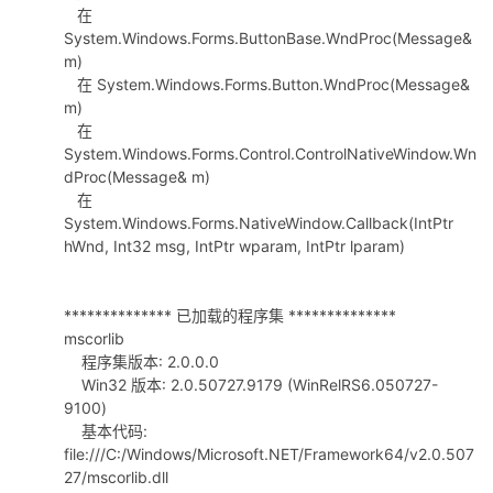
在
System.Windows.Forms.ButtonBase.WndProc(Message&
m)
在 System.Windows.Forms.Button.WndProc(Message&
po
m)
在
System.Windows.Forms.Control.ControlNativeWindow.Wn
dProc(Message& m)
在
System.Windows.Forms.NativeWindow.Callback(IntPtr
hWnd, Int32 msg, IntPtr wparam, IntPtr lparam)
************** 已加载的程序集 **************
jie.
mscorlib
程序集版本: 2.0.0.0
Win32 版本: 2.0.50727.9179 (WinRelRS6.050727-
9100)
基本代码:
file:///C:/Windows/Microsoft.NET/Framework64/v2.0.507
27/mscorlib.dll