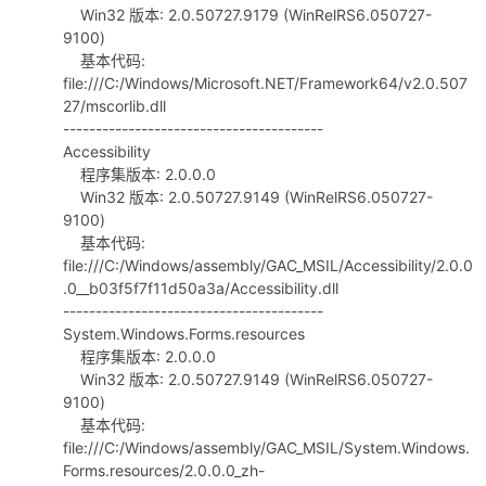
Win32 版本: 2.0.50727.9179 (WinRelRS6.050727-
9100)
基本代码:
file:///C:/Windows/Microsoft.NET/Framework64/v2.0.507
27/mscorlib.dll
----------------------------------------
Accessibility
程序集版本: 2.0.0.0
Win32 版本: 2.0.50727.9149 (WinRelRS6.050727-
9100)
基本代码:
file:///C:/Windows/assembly/GAC_MSIL/Accessibility/2.0.0
.0__b03f5f7f11d50a3a/Accessibility.dll
----------------------------------------
System.Windows.Forms.resources
程序集版本: 2.0.0.0
Win32 版本: 2.0.50727.9149 (WinRelRS6.050727-
9100)
基本代码:
file:///C:/Windows/assembly/GAC_MSIL/System.Windows.
Forms.resources/2.0.0.0_zh-