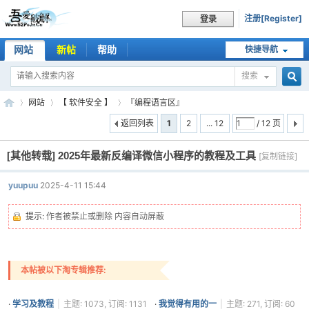
注册[Register]
登录
网站
新帖
帮助
快捷导航
搜索
搜
网站
【 软件安全 】
『编程语言区』
返回列表
1
2
... 12
/ 12 页
[其他转载]
2025年最新反编译微信小程序的教程及工具
索
[复制链接]
吾
»
›
›
头
yuupuu
2025-4-11 15:44
像
被
提示:
作者被禁止或删除 内容自动屏蔽
屏
蔽
本帖被以下淘专辑推荐:
爱
·
学习及教程
|
主题: 1073, 订阅: 1131
·
我觉得有用的一
|
主题: 271, 订阅: 60