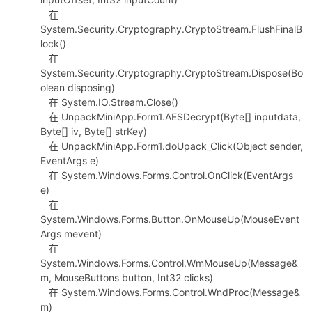
在
System.Security.Cryptography.CryptoStream.FlushFinalB
lock()
在
System.Security.Cryptography.CryptoStream.Dispose(Bo
olean disposing)
-
在 System.IO.Stream.Close()
在 UnpackMiniApp.Form1.AESDecrypt(Byte[] inputdata,
Byte[] iv, Byte[] strKey)
在 UnpackMiniApp.Form1.doUpack_Click(Object sender,
EventArgs e)
在 System.Windows.Forms.Control.OnClick(EventArgs
e)
在
System.Windows.Forms.Button.OnMouseUp(MouseEvent
Args mevent)
52
在
System.Windows.Forms.Control.WmMouseUp(Message&
m, MouseButtons button, Int32 clicks)
在 System.Windows.Forms.Control.WndProc(Message&
m)