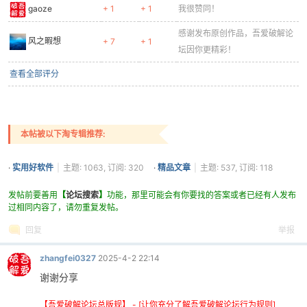
gaoze
+ 1
+ 1
我很赞同！
cn
感谢发布原创作品，吾爱破解论
风之暇想
+ 7
+ 1
坛因你更精彩！
查看全部评分
本帖被以下淘专辑推荐:
·
实用好软件
|
主题: 1063, 订阅: 320
·
精品文章
|
主题: 537, 订阅: 118
发帖前要善用
【
论坛搜索
】
功能，那里可能会有你要找的答案或者已经有人发布
过相同内容了，请勿重复发帖。
回复
举报
zhangfei0327
2025-4-2 22:14
谢谢分享
【吾爱破解论坛总版规】 - [让你充分了解吾爱破解论坛行为规则]