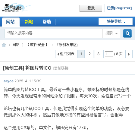
注册[Register]
登录
网站
新帖
帮助
快捷导航
搜索
搜
网站
【 软件安全 】
『原创发布区』
返回列表
1
2
8
/ 8 页
[原创工具]
将图片转ICO
索
[复制链接]
吾
»
›
›
aryce
2025-4-1 15:39
简单的图片转ICO工具，最近写一些小程序，做图标的时候都是在线
转，今天发现经常用的网站添加了限制，每天10次，索性自己写一个
论坛也有几个转ICO工具，但是我觉得实现这个简单的功能，没必要
做到那么大的体积 ，然后其他地方找的有些用易语言写，会报毒
这个是用C#写的，单文件，解压完只有17kb，
爱