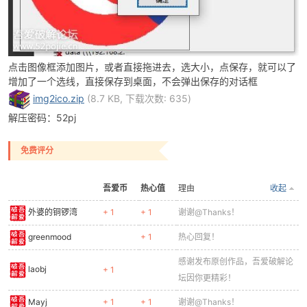
点击图像框添加图片，或者直接拖进去，选大小，点保存，就可以了
增加了一个选线，直接保存到桌面，不会弹出保存的对话框
-
img2ico.zip
(8.7 KB, 下载次数: 635)
解压密码：52pj
免费评分
吾爱币
热心值
理由
收起
外婆的铜锣湾
+ 1
+ 1
谢谢@Thanks！
52
greenmood
+ 1
热心回复！
感谢发布原创作品，吾爱破解论
laobj
+ 1
坛因你更精彩！
Mayj
+ 1
+ 1
谢谢@Thanks！