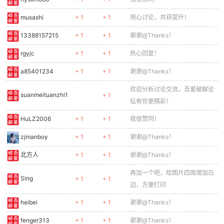
musashi
+ 1
+ 1
用心讨论，共获提升！
13388157215
+ 1
+ 1
谢谢@Thanks！
rgyjc
+ 1
+ 1
热心回复！
a85401234
+ 1
+ 1
谢谢@Thanks！
欢迎分析讨论交流，吾爱破解论
suanmeituanzhi1
+ 1
坛有你更精彩！
HuLZ2006
+ 1
+ 1
我很赞同！
zjmanboy
+ 1
+ 1
谢谢@Thanks！
北方人
+ 1
+ 1
谢谢@Thanks！
再加一个吧，给图片四周增加白
Sing
+ 1
+ 1
边，方便打印
heibei
+ 1
+ 1
谢谢@Thanks！
fenger313
+ 1
+ 1
谢谢@Thanks！