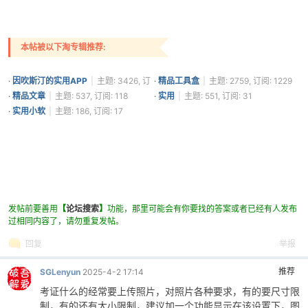
本帖被以下淘专辑推荐:
·
因吹斯汀的实用APP
|
主题: 3426, 订
·
精品工具盒
|
主题: 2759, 订阅: 1229
阅: 1361
·
精品文章
|
主题: 537, 订阅: 118
·
实用
|
主题: 551, 订阅: 31
·
实用小软
|
主题: 186, 订阅: 17
发帖前要善用
【
论坛搜索
】
功能，那里可能会有你要找的答案或者已经有人发布
过相同内容了，请勿重复发帖。
回复
举报
推荐
SGLenyun
2025-4-2 17:14
考证什么的经常要上传照片，对照片各种要求，有的要尺寸限
制，有的还有大小限制，建议加一个功能显示在该设置下，图