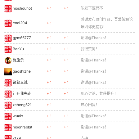
moshouhot
+ 1
+ 1
能发下源码不
感谢发布原创作品，吾爱破解论
cool204
+ 1
坛因你更精彩！
gym66777
+ 1
+ 1
谢谢@Thanks！
BanYu
+ 1
+ 1
我很赞同！
施施乐
+ 1
+ 1
谢谢@Thanks！
gaoshizhe
+ 1
+ 1
谢谢@Thanks！
诸葛文诚
+ 1
+ 1
谢谢@Thanks！
让开我先跑
+ 1
+ 1
用心讨论，共获提升！
xcheng521
+ 1
热心回复！
wuaix
+ 1
+ 1
谢谢@Thanks！
moonrabbit
+ 1
+ 1
谢谢@Thanks！
x179
+ 1
支持