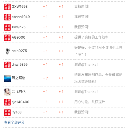
GXW1693
+ 1
+ 1
支持原创！
cbhhh1949
+ 1
+ 1
我很赞同！
XwQh25
+ 1
+ 1
我很赞同！
AG9000
+ 1
+ 1
提供了良好的工作效率
好是好，不过15M不该叫小工具
helh0275
+ 1
+ 1
了吧？！
dhwl9899
+ 1
+ 1
谢谢@Thanks！
感谢发布原创作品，吾爱破解论
风之暇想
+ 7
+ 1
坛因你更精彩！
会飞的花
+ 1
+ 1
谢谢@Thanks！
sjc140400
+ 1
+ 1
用心讨论，共获提升！
jfy168
+ 1
+ 1
我很赞同！
查看全部评分