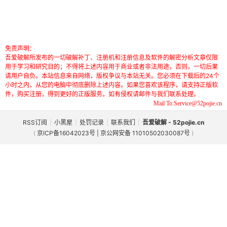
免责声明：
吾爱破解所发布的一切破解补丁、注册机和注册信息及软件的解密分析文章仅限
用于学习和研究目的；不得将上述内容用于商业或者非法用途，否则，一切后果
请用户自负。本站信息来自网络，版权争议与本站无关。您必须在下载后的24个
小时之内，从您的电脑中彻底删除上述内容。如果您喜欢该程序，请支持正版软
件，购买注册，得到更好的正版服务。如有侵权请邮件与我们联系处理。
Mail To:Service@52pojie.cn
RSS订阅
|
小黑屋
|
处罚记录
|
联系我们
|
吾爱破解 - 52pojie.cn
(
京ICP备16042023号 | 京公网安备 11010502030087号
)