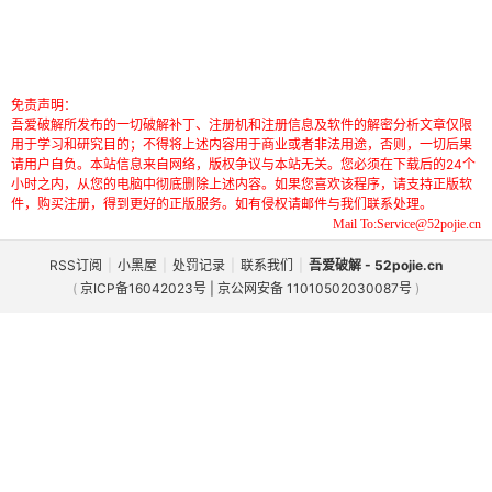
免责声明：
吾爱破解所发布的一切破解补丁、注册机和注册信息及软件的解密分析文章仅限
用于学习和研究目的；不得将上述内容用于商业或者非法用途，否则，一切后果
请用户自负。本站信息来自网络，版权争议与本站无关。您必须在下载后的24个
小时之内，从您的电脑中彻底删除上述内容。如果您喜欢该程序，请支持正版软
件，购买注册，得到更好的正版服务。如有侵权请邮件与我们联系处理。
Mail To:Service@52pojie.cn
RSS订阅
|
小黑屋
|
处罚记录
|
联系我们
|
吾爱破解 - 52pojie.cn
(
京ICP备16042023号 | 京公网安备 11010502030087号
)