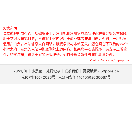
免责声明：
吾爱破解所发布的一切破解补丁、注册机和注册信息及软件的解密分析文章仅限
用于学习和研究目的；不得将上述内容用于商业或者非法用途，否则，一切后果
请用户自负。本站信息来自网络，版权争议与本站无关。您必须在下载后的24个
小时之内，从您的电脑中彻底删除上述内容。如果您喜欢该程序，请支持正版软
件，购买注册，得到更好的正版服务。如有侵权请邮件与我们联系处理。
Mail To:Service@52pojie.cn
RSS订阅
|
小黑屋
|
处罚记录
|
联系我们
|
吾爱破解 - 52pojie.cn
(
京ICP备16042023号 | 京公网安备 11010502030087号
)