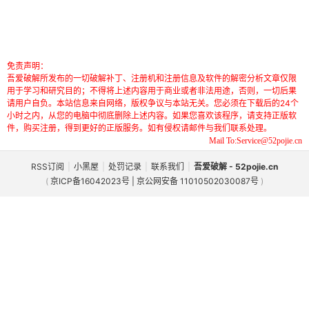
免责声明：
吾爱破解所发布的一切破解补丁、注册机和注册信息及软件的解密分析文章仅限
用于学习和研究目的；不得将上述内容用于商业或者非法用途，否则，一切后果
请用户自负。本站信息来自网络，版权争议与本站无关。您必须在下载后的24个
小时之内，从您的电脑中彻底删除上述内容。如果您喜欢该程序，请支持正版软
件，购买注册，得到更好的正版服务。如有侵权请邮件与我们联系处理。
Mail To:Service@52pojie.cn
RSS订阅
|
小黑屋
|
处罚记录
|
联系我们
|
吾爱破解 - 52pojie.cn
(
京ICP备16042023号 | 京公网安备 11010502030087号
)