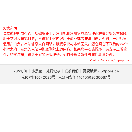
免责声明：
吾爱破解所发布的一切破解补丁、注册机和注册信息及软件的解密分析文章仅限
用于学习和研究目的；不得将上述内容用于商业或者非法用途，否则，一切后果
请用户自负。本站信息来自网络，版权争议与本站无关。您必须在下载后的24个
小时之内，从您的电脑中彻底删除上述内容。如果您喜欢该程序，请支持正版软
件，购买注册，得到更好的正版服务。如有侵权请邮件与我们联系处理。
Mail To:Service@52pojie.cn
RSS订阅
|
小黑屋
|
处罚记录
|
联系我们
|
吾爱破解 - 52pojie.cn
(
京ICP备16042023号 | 京公网安备 11010502030087号
)