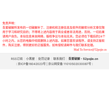
免责声明：
吾爱破解所发布的一切破解补丁、注册机和注册信息及软件的解密分析文章仅限
用于学习和研究目的；不得将上述内容用于商业或者非法用途，否则，一切后果
请用户自负。本站信息来自网络，版权争议与本站无关。您必须在下载后的24个
小时之内，从您的电脑中彻底删除上述内容。如果您喜欢该程序，请支持正版软
件，购买注册，得到更好的正版服务。如有侵权请邮件与我们联系处理。
Mail To:Service@52pojie.cn
RSS订阅
|
小黑屋
|
处罚记录
|
联系我们
|
吾爱破解 - 52pojie.cn
(
京ICP备16042023号 | 京公网安备 11010502030087号
)