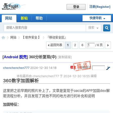
注册[Register]
登录
网站
新帖
帮助
快捷导航
搜索
搜
网站
【 软件安全 】
『移动安全区』
返回列表
1
2
6
/ 6 页
[
Android 脱壳
]
360分析复现(中)
索
[复制链接]
吾
»
›
›
楼主
电梯直达
chenchenchen777
2024-12-30 14:18
本帖最后由 chenchenchen777 于 2024-12-30 16:55 编辑
360数字加固解析
这里把之前早期的照片补上了，文章是复现于oacia的APP加固dex解
密流程分析，并且发现了其他不同的地方进行的补充和说明
加固特征：
爱