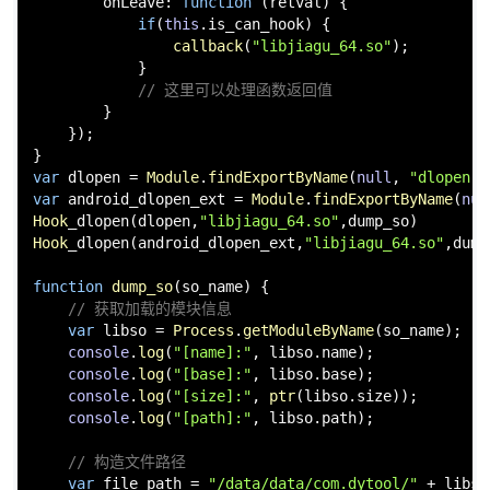
onLeave
: 
function
 (
retval
) {

if
(
this
.
is_can_hook
) {

callback
(
"libjiagu_64.so"
);

            }

// 这里可以处理函数返回值
        }

    });

var
 dlopen = 
Module
.
findExportByName
(
null
, 
"dlopen"
var
 android_dlopen_ext = 
Module
.
findExportByName
(
nul
Hook
_dlopen(dlopen,
"libjiagu_64.so"
Hook
_dlopen(android_dlopen_ext,
"libjiagu_64.so"
,dump
function
dump_so
(
so_name
) {

// 获取加载的模块信息
var
 libso = 
Process
.
getModuleByName
(so_name);

console
.
log
(
"[name]:"
, libso.
name
);

console
.
log
(
"[base]:"
, libso.
base
);

console
.
log
(
"[size]:"
, 
ptr
(libso.
size
));

console
.
log
(
"[path]:"
, libso.
path
);

// 构造文件路径
var
 file_path = 
"/data/data/com.dytool/"
 + libso