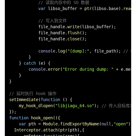
// 读取内存中的 SO 数据
var
 libso_buffer = 
ptr
(libso.
base
).
readB
// 写入到文件
            file_handle.
write
(libso_buffer);

            file_handle.
flush
();

            file_handle.
close
();

console
.
log
(
"[dump]:"
, file_path); 
// 输
        }

    } 
catch
 (e) {

console
.
error
(
"Error during dump: "
 + e.
mess
    }

}

// 延时执行 hook 操作
setImmediate
(
function
 (
) {

my_hook_dlopen
(
"libjiagu_64.so"
); 
// 传入目标库名
function
hook_open
(
){

var
 pth = 
Module
.
findExportByName
(
null
,
"open"
);

Interceptor
.
attach
(
ptr
(pth),{

onEnter
:
function
(
args
){
