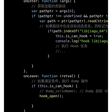
onEnter
: 
function
 (
args
) {

// 获取加载的库路径
var
 pathptr = args[
0
];

if
 (pathptr !== 
undefined
 && pathptr != 
var
 path = 
ptr
(pathptr).
readCString
(
// 如果路径中包含目标动态库名，则标记为可以
if
(path.
indexOf
(
"libjiagu_64"
) !
this
.
is_can_hook
 = 
true
;

console
.
log
(
"hook libjiagu_6
// 执行 Hook 任务
//...
                    }

            }

        },

onLeave
: 
function
 (
retval
) {

// 如果满足条件，执行 dump 操作
if
 (
this
.
is_can_hook
) {

// dump_so(soName); // Dump 目标 SO
hook_open
();

            }

        }
