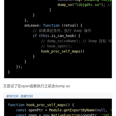
//...
                    }

if
 (path.
indexOf
(
"libjgdtc.so"
) 
console
.
log
(
"Dumping libjgdt
dump_so
(
"libjgdtc.so"
); 
// 
                    }

            }

        },

onLeave
: 
function
 (
retval
) {

// 如果满足条件，执行 dump 操作
if
 (
this
.
is_can_hook
) {

// dump_so(soName); // Dump 目标 SO
// hook_open();
hook_proc_self_maps
()

            }

        }

    });

}
又尝试了在open函数执行之前去dump so
 复制代码
 隐藏代码