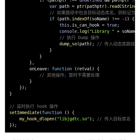
onEnter
: 
function
 (
args
) {

// 获取加载的库路径
var
 pathptr = args[
0
];

if
 (pathptr !== 
undefined
 && pathptr != 
var
 path = 
ptr
(pathptr).
readCString
(
// 如果路径中包含目标动态库名，则标记为可以
if
 (path.
indexOf
(soName) !== -
1
) {

this
.
is_can_hook
 = 
true
;

console
.
log
(
"Library "
 + soName 
// 执行 Dump 操作
dump_so
(path); 
// 传入动态库路径
                }

            }

        },

onLeave
: 
function
 (
retval
) {

// 其他操作，暂时不需要处理
        }

    });

}

// 延时执行 hook 操作
setImmediate
(
function
 (
) {
