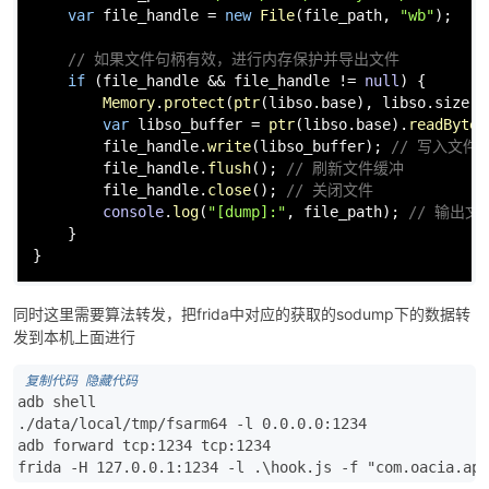
var
 file_handle = 
new
File
(file_path, 
"wb"
);

// 如果文件句柄有效，进行内存保护并导出文件
if
 (file_handle && file_handle != 
null
) {

Memory
.
protect
(
ptr
(libso.
base
), libso.
size
, 
var
 libso_buffer = 
ptr
(libso.
base
).
readByteA
        file_handle.
write
(libso_buffer); 
// 写入文件
        file_handle.
flush
(); 
// 刷新文件缓冲
        file_handle.
close
(); 
// 关闭文件
console
.
log
(
"[dump]:"
, file_path); 
// 输出
    }

}
同时这里需要算法转发，把frida中对应的获取的sodump下的数据转
发到本机上面进行
 复制代码
 隐藏代码
adb shell

./data/local/tmp/fsarm64 -l 0.0.0.0:1234

adb forward tcp:1234 tcp:1234

frida -H 127.0.0.1:1234 -l .\hook.js -f "com.oacia.apk