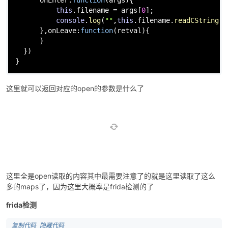
this
.
filename
 = args[
0
];

console
.
log
(
""
,
this
.
filename
.
readCString
())
      },
onLeave
:
function
(
retval
){

      }

  })

}
这里就可以返回对应的open的参数是什么了