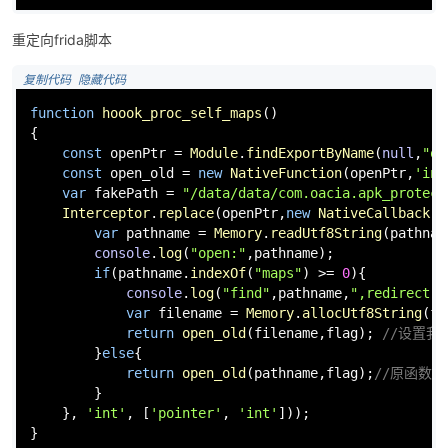
 复制代码
 隐藏代码
cp 
/proc/
self
/maps /
data
/data/
com.oacia.apk_protect
/
重定向frida脚本
 复制代码
 隐藏代码
function
hoook_proc_self_maps
(
)

{

const
 openPtr = 
Module
.
findExportByName
(
null
,
"op
const
 open_old = 
new
NativeFunction
(openPtr,
'int
var
 fakePath = 
"/data/data/com.oacia.apk_protect
Interceptor
.
replace
(openPtr,
new
NativeCallback
(
f
var
 pathname = 
Memory
.
readUtf8String
(pathnam
console
.
log
(
"open:"
,pathname);

if
(pathname.
indexOf
(
"maps"
) >= 
0
){

console
.
log
(
"find"
,pathname,
",redirect t
var
 filename = 
Memory
.
allocUtf8String
(fa
return
open_old
(filename,flag); 
//设置我们
        }
else
{

return
open_old
(pathname,flag);
//原函数