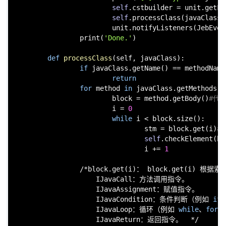
self
.cstbuilder = unit.getFa
self
.processClass(javaClass)

cn
                        unit.notifyListeners(JebEvent
print
(
'Done.'
)

def
processClass
(
self, javaClass
):

if
 javaClass.getName() == methodName
return
for
 method 
in
 javaClass.getMethods()
                        block = method.getBody()
#代
                        i = 
0
while
 i < block.size():

                                stm = block.get(i)
#
self
.checkElement(bl
                                i += 
1
                /*block.get(i)： block.get(i
                    IJavaCall：方法调用指令。

                    IJavaAssignment：赋值指令。

                    IJavaCondition：条件判断（例如 
if
                    IJavaLoop：循环（例如 
while
、
for
 
                    IJavaReturn：返回指令。  */
