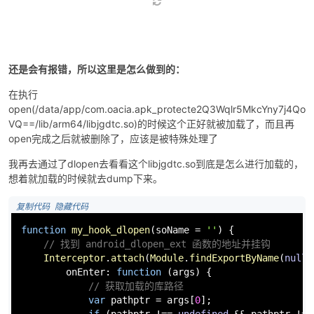
还是会有报错，所以这里是怎么做到的：
在执行
open(/data/app/com.oacia.apk_protecte2Q3Wqlr5MkcYny7j4Qo
VQ==/lib/arm64/libjgdtc.so)的时候这个正好就被加载了，而且再
open完成之后就被删除了，应该是被特殊处理了
我再去通过了dlopen去看看这个libjgdtc.so到底是怎么进行加载的，
想着就加载的时候就去dump下来。
 复制代码
 隐藏代码
function
my_hook_dlopen
(
soName = 
''
) {

// 找到 android_dlopen_ext 函数的地址并挂钩
Interceptor
.
attach
(
Module
.
findExportByName
(
null
,