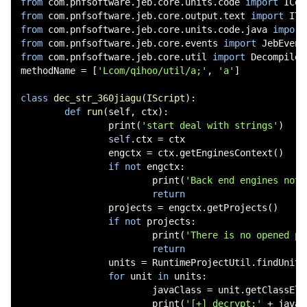
from
 com.pnfsoftware.jeb.core.units.code 
import
from
 com.pnfsoftware.jeb.core.output.text 
import
from
 com.pnfsoftware.jeb.core.units.code.java 
import
from
 com.pnfsoftware.jeb.core.events 
import
from
 com.pnfsoftware.jeb.core.util 
import
 Decompiler
po
methodName = [
'Lcom/qihoo/util/a;'
, 
'a'
]

class
dec_str_360jiagu
(
IScript
):

def
run
(
self, ctx
):

print
(
'start deal with strings'
)

self
.ctx = ctx

                engctx = ctx.getEnginesContext()

if
not
 engctx:

print
(
'Back end engines not 
return
jie.
                projects = engctx.getProjects()

if
not
 projects:

print
(
'There is no opened pr
return
                units = RuntimeProjectUtil.findUnits
for
 unit 
in
 units:

                        javaClass = unit.getClassElem
print
(
'[+] decrypt:'
 + javaC