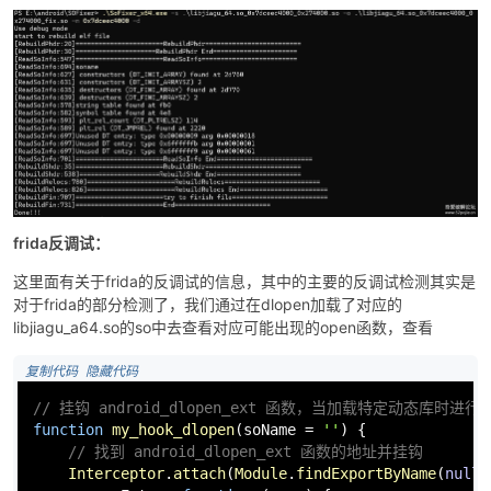
frida反调试：
这里面有关于frida的反调试的信息，其中的主要的反调试检测其实是
对于frida的部分检测了，我们通过在dlopen加载了对应的
libjiagu_a64.so的so中去查看对应可能出现的open函数，查看
 复制代码
 隐藏代码
// 挂钩 android_dlopen_ext 函数，当加载特定动态库时进行
function
my_hook_dlopen
(
soName = 
''
) {

// 找到 android_dlopen_ext 函数的地址并挂钩
Interceptor
.
attach
(
Module
.
findExportByName
(
null
,