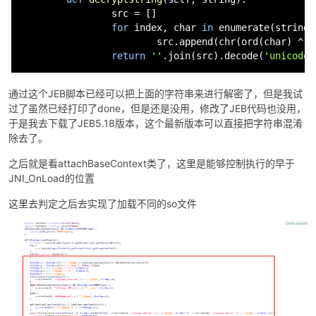
                src = []

for
 index, char 
in
enumerate
(string):
                        src.append(
chr
(
ord
(char) ^ 
1
return
''
.join(src).decode(
'unicode_
通过这个JEB脚本已经可以把上面的字符串来进行解密了，但是我试
过了虽然已经打印了done，但是还是没用，修改了JEB代码也没用，
于是我去下载了JEB5.18版本，这个最新版本可以直接把字符串混淆
除去了。
之后就是看attachBaseContext类了，这里是能够控制执行的早于
JNI_OnLoad的位置
这里去判定之后去实现了加载不同的so文件