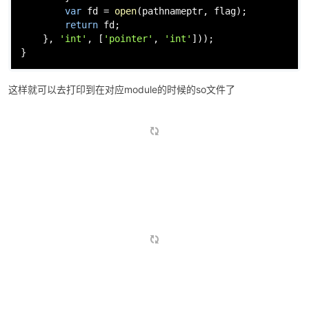
if
(pathname.
indexOf
(
"dex"
)>=
0
) {

Thread
.
backtrace
(
this
.
context
, 
Backtrace
        }

var
 fd = 
open
(pathnameptr, flag);

return
 fd;

    }, 
'int'
, [
'pointer'
, 
'int'
]));

这样就可以去打印到在对应module的时候的so文件了