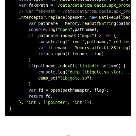
function
hook_proc_self_maps
(
) {

const
 openPtr = 
Module
.
getExportByName
(
null
, 
'op
const
 open = 
new
NativeFunction
(openPtr, 
'int'
, 
var
 fakePath = 
"/data/data/com.oacia.apk_protect
// var fakePath ="/data/data/com.oacia.apk_prote
Interceptor
.
replace
(openPtr, 
new
NativeCallback
(
var
 pathname = 
Memory
.
readUtf8String
(pathnam
console
.
log
(
"open"
,pathname);

if
 (pathname.
indexOf
(
"maps"
) >= 
0
) {

console
.
log
(
"find "
,pathname,
" redirect 
var
 filename = 
Memory
.
allocUtf8String
(fa
return
open
(filename, flag);

        }

if
(pathname.
indexOf
(
"libjgdtc.so"
)>=
0
) {

console
.
log
(
"dump libjgdtc.so start ....
dump_so
(
"libjgdtc.so"
);

        }

var
 fd = 
open
(pathnameptr, flag);

return
 fd;

    }, 
'int'
, [
'pointer'
, 
'int'
]));

}