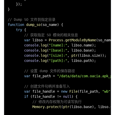
    });

}

// Dump SO 文件到指定目录
function
dump_so
(
so_name
) {

try
 {

// 获取指定 SO 模块的相关信息
var
 libso = 
Process
.
getModuleByName
(so_name);
console
.
log
(
"[name]:"
, libso.
name
);

console
.
log
(
"[base]:"
, libso.
base
);

console
.
log
(
"[size]:"
, 
ptr
(libso.
size
));

console
.
log
(
"[path]:"
, libso.
path
);

// 设置 dump 文件的保存路径
var
 file_path = 
"/data/data/com.oacia.apk_pr
// 创建文件句柄并准备写入
var
 file_handle = 
new
File
(file_path, 
"wb"
);

if
 (file_handle != 
null
) {

// 修改内存权限为可读写执行
Memory
.
protect
(
ptr
(libso.
base
), libso.
si