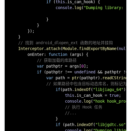
            },

onLeave
: 
function
 (
retval
) {

// 如果满足条件，执行 dump 操作
if
 (
this
.
is_can_hook
) {

console
.
log
(
"Dumping library: "
 
                }

            }

        });

    } 

// 找到 android_dlopen_ext 函数的地址并挂钩
Interceptor
.
attach
(
Module
.
findExportByName
(
null
,
onEnter
: 
function
 (
args
) {

// 获取加载的库路径
var
 pathptr = args[
0
];

if
 (pathptr !== 
undefined
 && pathptr != 
var
 path = 
ptr
(pathptr).
readCString
(
// 如果路径中包含目标动态库名，则标记为可以
if
(path.
indexOf
(
"libjiagu_64"
) !
this
.
is_can_hook
 = 
true
;

console
.
log
(
"hook hook_proc_
// 执行 Hook 任务