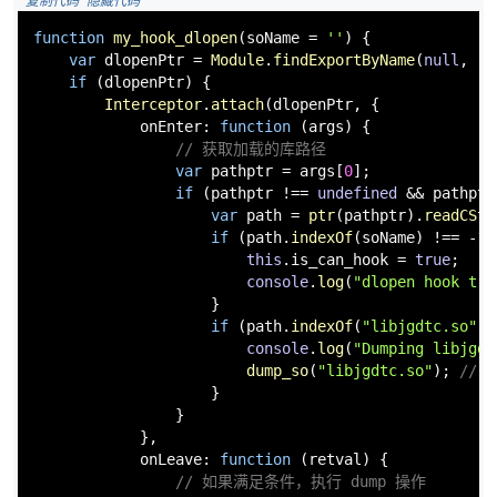
是我在my_hook_dlopen里面添加了对于libjgdtc.so的so_dump，但
是一直报错，应该是在加载了这个so之后就直接删除了。
 复制代码
 隐藏代码
function
my_hook_dlopen
(
soName = 
''
) {

var
 dlopenPtr = 
Module
.
findExportByName
(
null
, 
"d
if
 (dlopenPtr) {

Interceptor
.
attach
(dlopenPtr, {

onEnter
: 
function
 (
args
) {

// 获取加载的库路径
var
 pathptr = args[
0
];

if
 (pathptr !== 
undefined
 && pathptr
var
 path = 
ptr
(pathptr).
readCStr
if
 (path.
indexOf
(soName) !== -
1
)
this
.
is_can_hook
 = 
true
;

console
.
log
(
"dlopen hook tri
                    }

if
 (path.
indexOf
(
"libjgdtc.so"
) 
console
.
log
(
"Dumping libjgdt
dump_so
(
"libjgdtc.so"
); 
// 
                    }

                }
