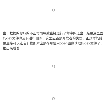
于是按照正常的复现分析流程继续去分析，把正常的maps文件的路
径替换成一个不存在的位置，查看一下报错信息之类的
由于数据的提取的不正常而导致直接进行了程序的退出，结果连里面
的dex文件也没有进行删除，这里应该是开发者的失误，正这样的结
果直接可以让我们找到对应是在哪使用open函数读取的dex文件了，
推出来看看