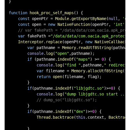
console
.
log
(addr.
toString
(
16
),
"is in"
,
Mo
        }

    }

}

function
hook_proc_self_maps
(
) {

const
 openPtr = 
Module
.
getExportByName
(
null
, 
'op
const
 open = 
new
NativeFunction
(openPtr, 
'int'
, 
// var fakePath = "/data/data/com.oacia.apk_prot
var
 fakePath =
"/data/data/com.oacia.apk_protect/
Interceptor
.
replace
(openPtr, 
new
NativeCallback
(
var
 pathname = 
Memory
.
readUtf8String
(pathnam
console
.
log
(
"open"
,pathname);

if
 (pathname.
indexOf
(
"maps"
) >= 
0
) {

console
.
log
(
"find "
,pathname,
" redirect 
var
 filename = 
Memory
.
allocUtf8String
(fa
return
open
(filename, flag);

        }

if
(pathname.
indexOf
(
"libjgdtc.so"
)>=
0
) {

console
.
log
(
"dump libjgdtc.so start ....
// dump_so("libjgdtc.so");
        }
