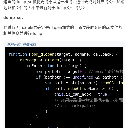
这里的dump_so和脱壳的原理是一样的，通过去找到对应的文件起始
地址和文件的大小来进行对于dump文件的写入
dump_so:
通过遍历module去确定是dlopen加载的，通过获取对应的so文件的
相关信息并进行dump
 复制代码
 隐藏代码
function
Hook_dlopen
(
target, soName, callback
) {

Interceptor
.
attach
(target, {

onEnter
: 
function
 (
args
) {

var
 pathptr = args[
0
]; 
// 获取库路径参数,andro
if
 (pathptr !== 
undefined
 && pathptr != 
var
 path = 
ptr
(pathptr).
readCString
(
if
 (path.
indexOf
(soName) >= 
0
) {

this
.
is_can_hook
 = 
true
;

// 如果库路径中包含目标库名，执行回
// callback(path);
                }

            }

        },
