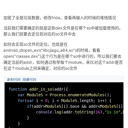
加密了全是垃圾数据，修改frida，查看再输入的时候的堆栈情况
当前我们需要确定的就是这些dex文件是在哪个so中被加载使用的。
那么我们就要去定位到对应的so文件中去
如何去实现so文件的定位，也就是在
android_dlopen_ext("libcjiagu_a64.so")的时候，看看
open("classes.dex")这个行为是在哪个so中进行的，所以我们要去
确定当前的addr，如何通过枚举每个module，来比对这个addr是否
在这个module之间来确定，对应的so文件
 复制代码
 隐藏代码
function
addr_in_so
(
addr
){

var
ModuleS
 = 
Process
.
enumerateModules
();

for
(
var
 i = 
0
; i < 
ModuleS
.
length
; i++) {

if
(addr>
ModuleS
[i].
base
 && addr<
ModuleS
[i].
b