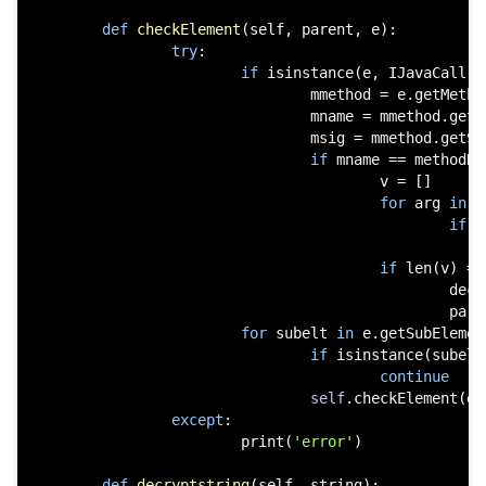
def
checkElement
(
self, parent, e
):

try
:

if
isinstance
(e, IJavaCall):
                                mmethod = e.getMethod
                                mname = mmethod.getN
                                msig = mmethod.getSi
if
 mname == methodNa
                                        v = []

for
 arg 
in
 e
if
i
                                                    
if
len
(v) ==
                                                decs
                                                pare
for
 subelt 
in
 e.getSubElement
if
isinstance
(subelt
continue
self
.checkElement(e,
except
:

print
(
'error'
)

def
decryptstring
(
self, string
):
