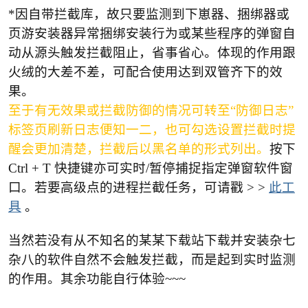
*
因自带拦截库，故只要监测到
下崽器、捆绑器或
页游安装器异常捆绑安装行为或某些程序的弹窗自
动从源头触发拦截阻止，省事省心。体现的作用跟
po
火绒的大差不差，可配合使用达到双管齐下的效
果。
至于有无效果或拦截防御的情况可转至“防御日志”
标签页刷新日志便知一二，也可勾选设置拦截时提
醒会更加清楚，拦截后以黑名单的形式列出。
按下
Ctrl + T 快捷键亦可实时/暂停捕捉指定弹窗软件窗
口。若要高级点的进程拦截任务，可请戳 > >
此工
jie.
具
。
当然若没有从不知名的某某下载站下载并安装杂七
杂八的软件自然不会触发拦截，而是起到实时监测
的作用。
其余功能自行体验
~~~