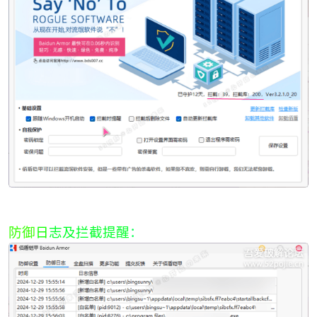
防御
日
志及拦截提醒
：