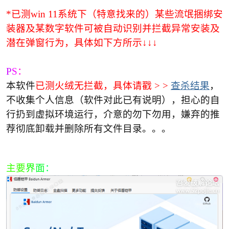
*
已测win 11系统下（特意找来的）某些流氓捆绑安
cn
装器及某数字软件可被自动识别并拦截异常安装及
潜在弹窗行为，具体如下方所示↓↓↓
P
S
：
本软件
已测火绒无拦截，具体请戳 > >
查杀结果
，
不收集个人信息（软件对此已有说明），担心的自
行扔到虚拟环境运行，介意的勿下勿用，嫌弃的推
荐彻底卸载并删除所有文件目录。。。
主要
界
面
：