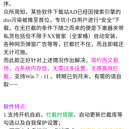
序。
众所周知，
某些
软件
下载站AD已经
因
搜索引擎
的
dns
污染
被推
至首位
，专坑小白用户进行“安全”下
载，在无拦截的条件下随之而来的便是下崽器夹带
私货包括但不限于XX管家（全家桶）自动安装、
各种网页弹窗广告等等，拦都拦不住，而且卸载还
无计可施。
破
而此款正好针对上述情况作出解决，
简约而又易
用，占系统内存低，无需过多设置，无感高效拦
截，
支持Win 7
- 11
。转眼已到月末，有需的请自
取~~~
软
件
特
点
：
解
1.
支持开机自启、
拦截时提醒
、自动更新拦截库等
勾选以及自我保护设置；