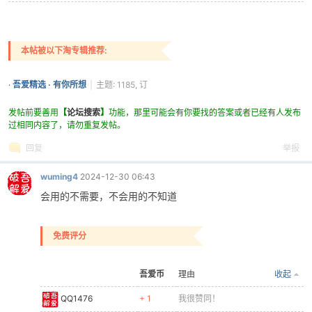
本帖被以下淘专辑推荐:
·
吾爱精选 · 有你所想
|
主题: 1185, 订
阅: 333
发帖前要善用
【
论坛搜索
】
功能，那里可能会有你要找的答案或者已经有人发布
过相同内容了，请勿重复发帖。
回复
举报
wuming4
2024-12-30 06:43
会用的不需要，不会用的不知道
免费评分
吾爱币
理由
收起
QQ1476
+ 1
我很赞同！