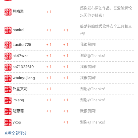
感谢发布原创作品，吾爱破解论
熊喵酱
+ 1
坛因你更精彩！
鼓励转贴优秀软件安全工具和文
hankei
+ 1
+ 1
档！
Lucifer725
+ 1
+ 1
我很赞同！
ak47wzs
+ 1
+ 1
谢谢@Thanks！
sb71322619
+ 1
+ 1
我很赞同！
wtuiayujiang
+ 1
+ 1
我很赞同！
外星文明
+ 1
谢谢@Thanks！
lmlang
+ 1
+ 1
谢谢@Thanks！
哒劳德
+ 1
+ 1
我很赞同！
yxpp
+ 1
谢谢@Thanks！
查看全部评分