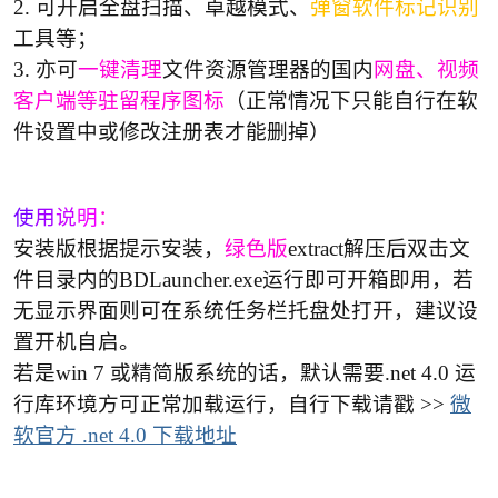
2.
可开启全盘扫描、卓越模式、
弹窗软件标记识别
工具等；
3.
亦可
一键清理
文件资源管理器的国内
网盘、视频
客户端等驻留程序图标
（正常情况下只能自行在软
件设置中或修改注册表才能删掉）
-
使
用
说
明
：
安装版根据提示安装，
绿色版
extract
解压后双击文
件目录内的BDLauncher.exe运行即可开箱即用，若
无显示界面则可在系统任务栏托盘处打开，建议设
置开机自启。
若是win 7 或精简版系统的话，默认需要.net 4.0 运
52
行库环境方可正常加载运行，自行下载请戳 >>
微
软官方 .net 4.0 下载地址