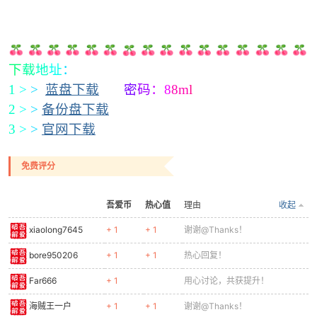
下
载
地
址
：
1
>
>
蓝盘下载
密
码
：
8
8m
l
2
>
>
备份盘下载
3
>
>
官网下载
免费评分
吾爱币
热心值
理由
收起
xiaolong7645
+ 1
+ 1
谢谢@Thanks！
bore950206
+ 1
+ 1
热心回复！
Far666
+ 1
用心讨论，共获提升！
海贼王一户
+ 1
+ 1
谢谢@Thanks！