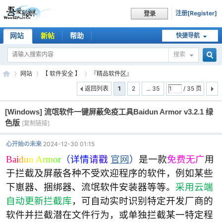
注册[Register]
登录
网站
新帖
帮助
快捷导航
搜索
搜
网站
【 软件安全 】
『精品软件区』
返回列表
1
2
... 35
/ 35 页
[Windows]
流氓软件一键屏蔽免疫工具Baidun Armor v3.2.1 绿
索
吾
»
›
›
色版
[复制链接]
心开始の未来
2024-12-30 01:15
B
a
i
d
u
n
A
r
m
o
r
（
详情
请戳
官网
）
是一款
免
费无广
用
于拦截及屏蔽各种不受欢迎程序的软件，例如某些
下崽器、捆绑器、流氓软件安装器等等。
采用云端
自动更新拦截库
，可自动实时识别特定开发厂商的
软件并拦截潜在文件行为，或单独拦截某一特定程
爱