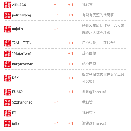
Alfie430
+ 1
+ 1
我很赞同！
policewang
+ 1
+ 1
有没有完整的代码啊
感谢发布原创作品，吾爱破
uujolin
+ 1
解论坛因你更精彩！
夢裡二三事。
+ 1
+ 1
用心讨论，共获提升！
1MajorTom1
+ 1
热心回复！
babylovewlc
+ 1
热心回复！
鼓励转贴优秀软件安全工具
K6K
+ 1
+ 1
和文档！
FUMO
+ 1
谢谢@Thanks！
52zhanghao
+ 1
我很赞同！
IE1
+ 1
我很赞同！
jaffa
+ 1
+ 1
谢谢@Thanks！