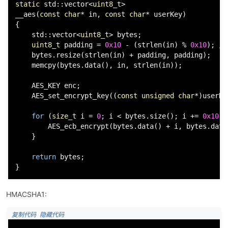
static
 std::vector<
uint8_t
>

__aes(
const
char
* in, 
const
char
* userKey)

{

    std::vector<
uint8_t
> bytes;

uint8_t
 padding = 
0x10
 - (
strlen
(in) % 
0x10
); 
/
    bytes.
resize
(
strlen
(in) + padding, padding);

memcpy
(bytes.
data
(), in, 
strlen
(in));

    AES_KEY enc;

AES_set_encrypt_key
((
const
unsigned
char
*)userKe
for
 (
size_t
 i = 
0
; i < bytes.
size
(); i += 
0x10
) {
AES_ecb_encrypt
(bytes.
data
() + i, bytes.
data
    }

return
 bytes;

}
HMACSHA1:
 复制代码
 隐藏代码