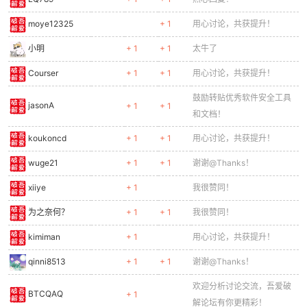
moye12325
+ 1
用心讨论，共获提升！
小明
+ 1
+ 1
太牛了
Courser
+ 1
+ 1
用心讨论，共获提升！
鼓励转贴优秀软件安全工具
jasonA
+ 1
+ 1
和文档！
koukoncd
+ 1
+ 1
用心讨论，共获提升！
wuge21
+ 1
+ 1
谢谢@Thanks！
xiiye
+ 1
我很赞同！
为之奈何？
+ 1
+ 1
我很赞同！
kimiman
+ 1
用心讨论，共获提升！
qinni8513
+ 1
+ 1
谢谢@Thanks！
欢迎分析讨论交流，吾爱破
BTCQAQ
+ 1
解论坛有你更精彩！