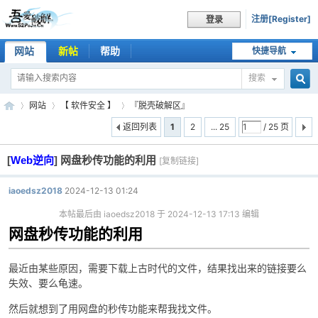
注册[Register]
登录
网站
新帖
帮助
快捷导航
搜索
搜
网站
【 软件安全 】
『脱壳破解区』
返回列表
1
2
... 25
/ 25 页
[
Web逆向
]
网盘秒传功能的利用
索
[复制链接]
吾
»
›
›
iaoedsz2018
2024-12-13 01:24
本帖最后由 iaoedsz2018 于 2024-12-13 17:13 编辑
网盘秒传功能的利用
最近由某些原因，需要下载上古时代的文件，结果找出来的链接要么
失效、要么龟速。
爱
然后就想到了用网盘的秒传功能来帮我找文件。