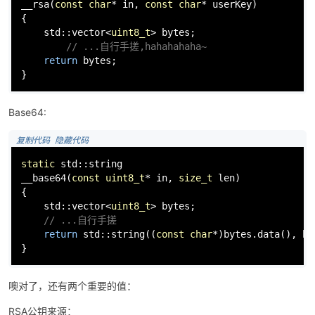
__rsa(
const
char
* in, 
const
char
* userKey)

{

    std::vector<
uint8_t
> bytes;

// ...自行手搓,hahahahaha~
return
 bytes;

}
Base64:
 复制代码
 隐藏代码
static
 std::string

__base64(
const
uint8_t
* in, 
size_t
 len)

{

    std::vector<
uint8_t
> bytes;

// ...自行手搓
return
 std::
string
((
const
char
*)bytes.
data
(), by
}
噢对了，还有两个重要的值：
RSA公钥来源：