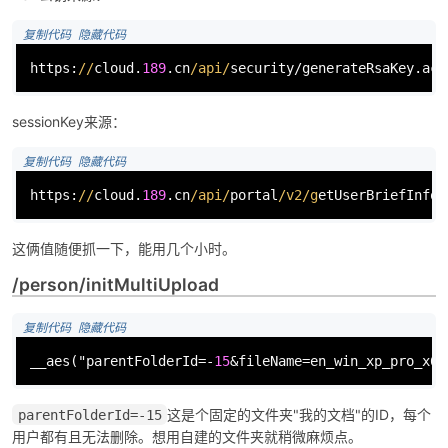
 复制代码
 隐藏代码
https:
//
cloud.
189
.cn
/api/
security/generateRsaKey.act
sessionKey来源：
 复制代码
 隐藏代码
https:
//
cloud.
189
.cn
/api/
portal
/v2/g
etUserBriefInfo.
这俩值随便抓一下，能用几个小时。
/person/initMultiUpload
 复制代码
 隐藏代码
__aes
("parentFolderId=-
15
&fileName=en_win_xp_pro_x64
这是个固定的文件夹"我的文档"的ID，每个
parentFolderId=-15
用户都有且无法删除。想用自建的文件夹就稍微麻烦点。