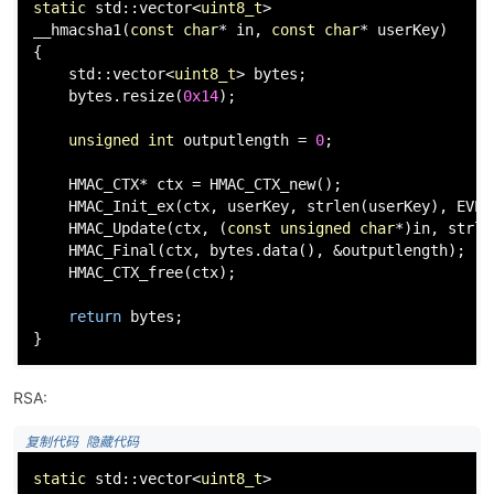
static
 std::vector<
uint8_t
>

__hmacsha1(
const
char
* in, 
const
char
* userKey)

{

    std::vector<
uint8_t
> bytes;

    bytes.
resize
(
0x14
);

unsigned
int
 outputlength = 
0
;

    HMAC_CTX* ctx = 
HMAC_CTX_new
();

HMAC_Init_ex
(ctx, userKey, 
strlen
(userKey), 
EVP_
HMAC_Update
(ctx, (
const
unsigned
char
*)in, 
strle
HMAC_Final
(ctx, bytes.
data
(), &outputlength);

HMAC_CTX_free
(ctx);

return
 bytes;

}
RSA:
 复制代码
 隐藏代码
static
 std::vector<
uint8_t
>
