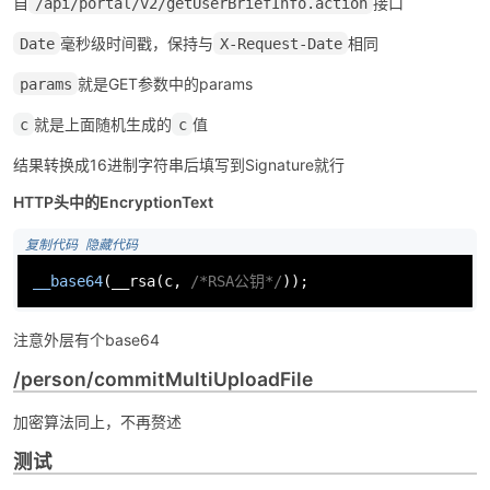
自
接口
/api/portal/v2/getUserBriefInfo.action
毫秒级时间戳，保持与
相同
Date
X-Request-Date
就是GET参数中的params
params
就是上面随机生成的
值
c
c
结果转换成16进制字符串后填写到Signature就行
HTTP头中的EncryptionText
 复制代码
 隐藏代码
__base64
(
__rsa
(c, 
/*RSA公钥*/
));
注意外层有个base64
/person/commitMultiUploadFile
加密算法同上，不再赘述
测试