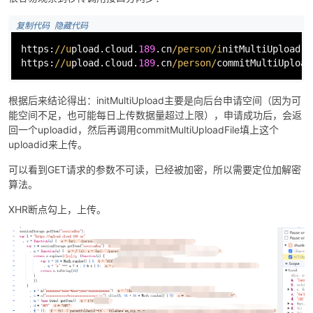
 复制代码
 隐藏代码
https:
//u
pload.cloud.
189
.cn
/person/i
nitMultiUpload

https:
//u
pload.cloud.
189
.cn
/person/
commitMultiUpload
-
根据后来结论得出：initMultiUpload主要是向后台申请空间（因为可
能空间不足，也可能每日上传数据量超过上限），申请成功后，会返
回一个uploadid，然后再调用commitMultiUploadFile填上这个
uploadid来上传。
可以看到GET请求的参数不可读，已经被加密，所以需要定位加解密
算法。
XHR断点勾上，上传。
52