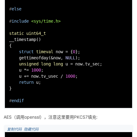
#
else
#
include
<sys/time.h>
static
uint64_t
__timestamp()

{

struct
timeval
 now = {
0
};

gettimeofday
(&now, 
NULL
);

unsigned
long
long
 u = now.tv_sec;

    u *= 
1000
;

    u += now.tv_usec / 
1000
;

return
 u;

}

#
endif
AES（调用openssl），注意这里要用PKCS7填充:
 复制代码
 隐藏代码