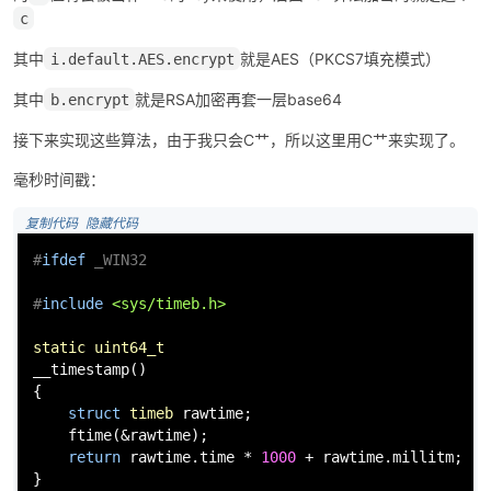
c
cn
其中
就是AES（PKCS7填充模式）
i.default.AES.encrypt
其中
就是RSA加密再套一层base64
b.encrypt
接下来实现这些算法，由于我只会C艹，所以这里用C艹来实现了。
毫秒时间戳：
 复制代码
 隐藏代码
#
ifdef
 _WIN32
#
include
<sys/timeb.h>
static
uint64_t
__timestamp()

{

struct
timeb
 rawtime;

ftime
(&rawtime);

return
 rawtime.time * 
1000
 + rawtime.millitm;

}
