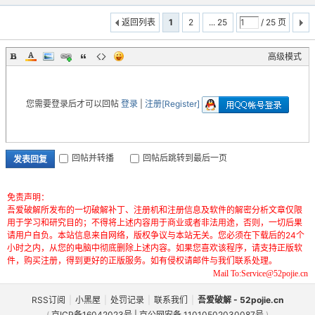
返回列表
1
2
... 25
/ 25 页
高级模式
您需要登录后才可以回帖
登录
|
注册[Register]
回帖并转播
回帖后跳转到最后一页
发表回复
免责声明：
吾爱破解所发布的一切破解补丁、注册机和注册信息及软件的解密分析文章仅限
用于学习和研究目的；不得将上述内容用于商业或者非法用途，否则，一切后果
请用户自负。本站信息来自网络，版权争议与本站无关。您必须在下载后的24个
小时之内，从您的电脑中彻底删除上述内容。如果您喜欢该程序，请支持正版软
件，购买注册，得到更好的正版服务。如有侵权请邮件与我们联系处理。
Mail To:Service@52pojie.cn
RSS订阅
|
小黑屋
|
处罚记录
|
联系我们
|
吾爱破解 - 52pojie.cn
(
京ICP备16042023号 | 京公网安备 11010502030087号
)