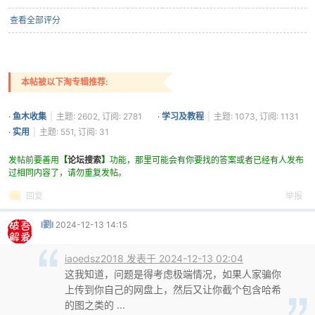
查看全部评分
本帖被以下淘专辑推荐:
·
鱼木收集
|
主题: 2602, 订阅: 2781
·
学习及教程
|
主题: 1073, 订阅: 1131
·
实用
|
主题: 551, 订阅: 31
发帖前要善用
【
论坛搜索
】
功能，那里可能会有你要找的答案或者已经有人发布
过相同内容了，请勿重复发帖。
回复
举报
l劉l
2024-12-13 14:15
iaoedsz2018 发表于 2024-12-13 02:04
这我知道，问题是得考虑极端情况，如果人家骗你
上传到你自己的网盘上，然后又让你截个包含哈希
的图之类的 ...