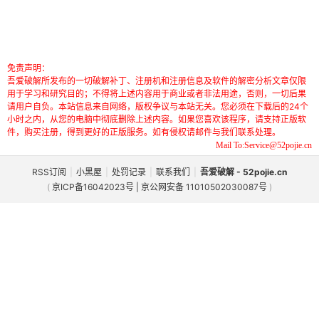
免责声明：
吾爱破解所发布的一切破解补丁、注册机和注册信息及软件的解密分析文章仅限
用于学习和研究目的；不得将上述内容用于商业或者非法用途，否则，一切后果
请用户自负。本站信息来自网络，版权争议与本站无关。您必须在下载后的24个
小时之内，从您的电脑中彻底删除上述内容。如果您喜欢该程序，请支持正版软
件，购买注册，得到更好的正版服务。如有侵权请邮件与我们联系处理。
Mail To:Service@52pojie.cn
RSS订阅
|
小黑屋
|
处罚记录
|
联系我们
|
吾爱破解 - 52pojie.cn
(
京ICP备16042023号 | 京公网安备 11010502030087号
)